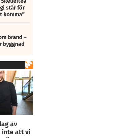
 Skellefteå
i står för
att komma”
 om brand –
ur byggnad
lag av
nte att vi