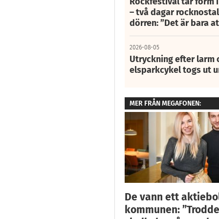
Rockfestival tar form i
– två dagar rocknostalg
dörren: ”Det är bara 
2026-08-05
Utryckning efter larm
elsparkcykel togs ut 
MER FRÅN MEGAFONEN:
De vann ett aktiebo
kommunen: ”Trodde i