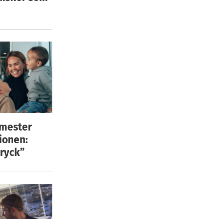
emester
ionen:
ryck”