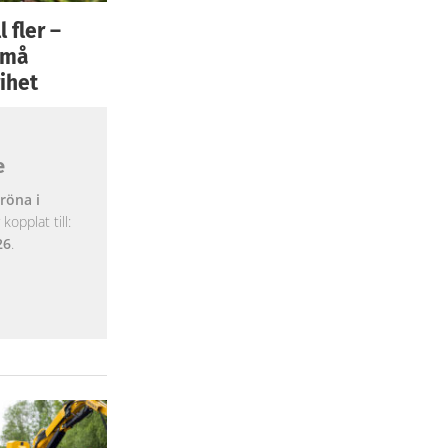
 fler –
 små
ihet
e
röna i
opplat till:
26
.