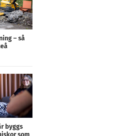
ning – så
teå
är byggs
niskor som