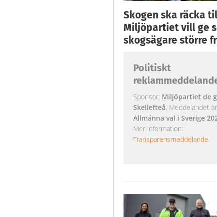
Skogen ska räcka till
Miljöpartiet vill ge
skogsägare större fr
Politiskt
reklammeddeland
Sponsor:
Miljöpartiet de g
Skellefteå
. Meddelandet är k
Allmänna val i Sverige 20
Mer information:
Transparensmeddelande
.