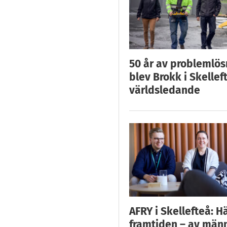
50 år av problemlös
blev Brokk i Skellef
världsledande
AFRY i Skellefteå: H
framtiden – av män