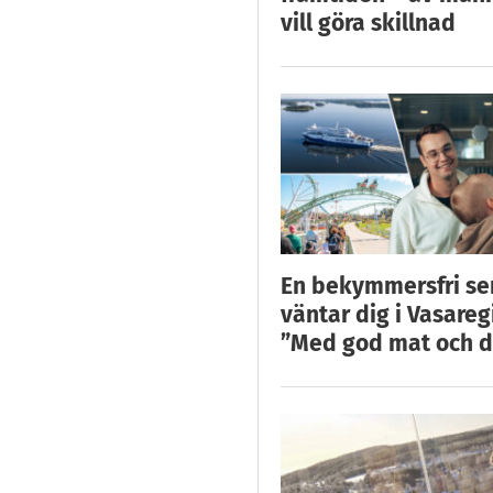
vill göra skillnad
En bekymmersfri s
väntar dig i Vasareg
”Med god mat och d