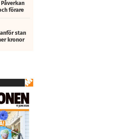
: Påverkan
och förare
tanför stan
ner kronor