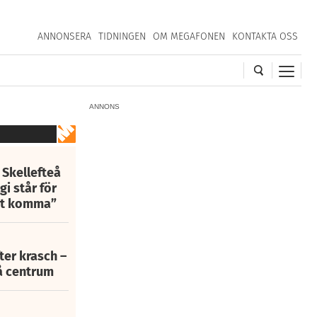
ANNONSERA
TIDNINGEN
OM MEGAFONEN
KONTAKTA OSS
ANNONS
 Skellefteå
i står för
att komma”
fter krasch –
eå centrum