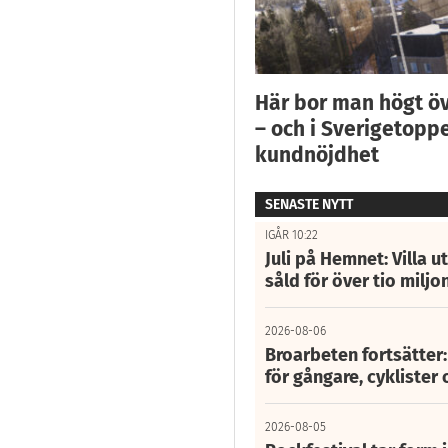
Här bor man högt ö
– och i Sverigetoppe
kundnöjdhet
SENASTE NYTT
IGÅR 10:22
Juli på Hemnet: Villa u
såld för över tio miljo
2026-08-06
Broarbeten fortsätter
för gångare, cyklister 
2026-08-05