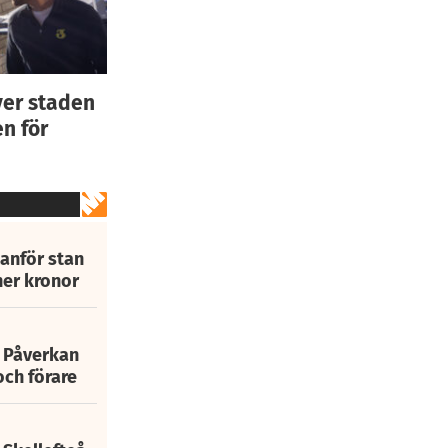
ver staden
n för
tanför stan
ner kronor
: Påverkan
och förare