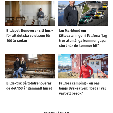
Bildspel: Renoverar sitt hus –
Jan Marklund om
för att det ska se ut som för
jättesatsningen i Fällfors: ”Jag
100 år sedan
tror att många kommer gapa
stort när de kommer hit”
Bildextra: Så totalrenoverar
Fällfors camping – en oas
de det 153 år gammalt huset
längs Byskeälven: ”Det är väl
värt ett besök”