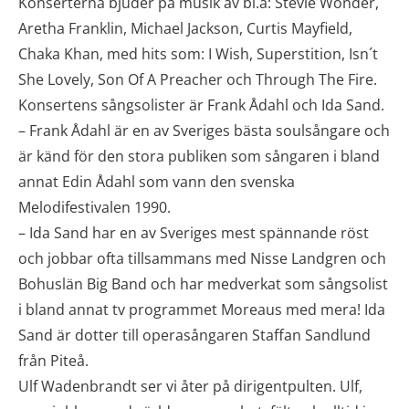
Konserterna bjuder på musik av bl.a: Stevie Wonder,
Aretha Franklin, Michael Jackson, Curtis Mayfield,
Chaka Khan, med hits som: I Wish, Superstition, Isn´t
She Lovely, Son Of A Preacher och Through The Fire.
Konsertens sångsolister är Frank Ådahl och Ida Sand.
– Frank Ådahl är en av Sveriges bästa soulsångare och
är känd för den stora publiken som sångaren i bland
annat Edin Ådahl som vann den svenska
Melodifestivalen 1990.
– Ida Sand har en av Sveriges mest spännande röst
och jobbar ofta tillsammans med Nisse Landgren och
Bohuslän Big Band och har medverkat som sångsolist
i bland annat tv programmet Moreaus med mera! Ida
Sand är dotter till operasångaren Staffan Sandlund
från Piteå.
Ulf Wadenbrandt ser vi åter på dirigentpulten. Ulf,