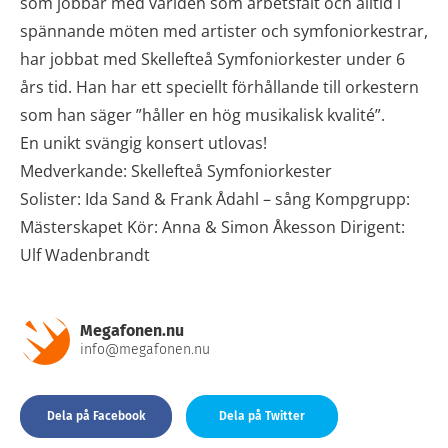
som jobbar med världen som arbetsfält och alltid i
spännande möten med artister och symfoniorkestrar,
har jobbat med Skellefteå Symfoniorkester under 6
års tid. Han har ett speciellt förhållande till orkestern
som han säger ”håller en hög musikalisk kvalité”.
En unikt svängig konsert utlovas!
Medverkande: Skellefteå Symfoniorkester
Solister: Ida Sand & Frank Ådahl – sång Kompgrupp:
Mästerskapet Kör: Anna & Simon Åkesson Dirigent:
Ulf Wadenbrandt
Megafonen.nu
info@megafonen.nu
Dela på Facebook
Dela på Twitter