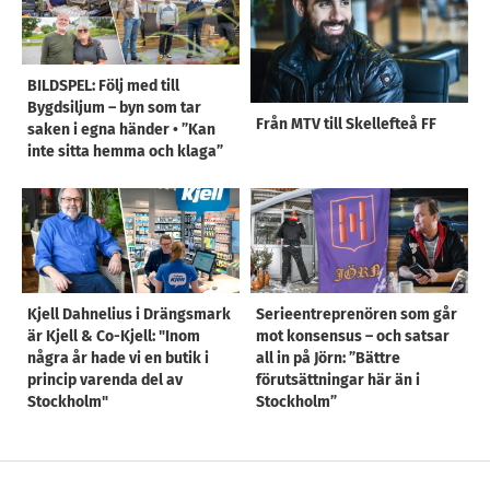
BILDSPEL: Följ med till
Bygdsiljum – byn som tar
Från MTV till Skellefteå FF
saken i egna händer • ”Kan
inte sitta hemma och klaga”
Kjell Dahnelius i Drängsmark
Serieentreprenören som går
är Kjell & Co-Kjell: "Inom
mot konsensus – och satsar
några år hade vi en butik i
all in på Jörn: ”Bättre
princip varenda del av
förutsättningar här än i
Stockholm"
Stockholm”