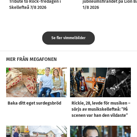
Tribute to Rock-fredagen i
jubileumsfirandet på Lion B
Skellefteå 7/8 2026
1/8 2026
Se fler vimmelbilder
MER FRÅN MEGAFONEN
Baka ditt eget surdegsbröd
Rickie, 28, levde för musiken –
sörjs av musikskellefteå: ”På
scenen var han den vildaste”