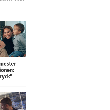
emester
ionen:
ryck”