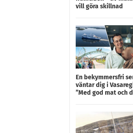
vill göra skillnad
En bekymmersfri s
väntar dig i Vasareg
”Med god mat och d