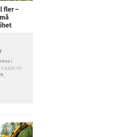
 fler –
 små
ihet
e
röna i
opplat till:
26
.