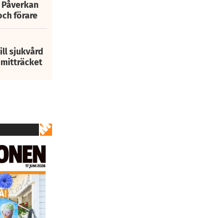
: Påverkan
och förare
ill sjukvård
i mitträcket