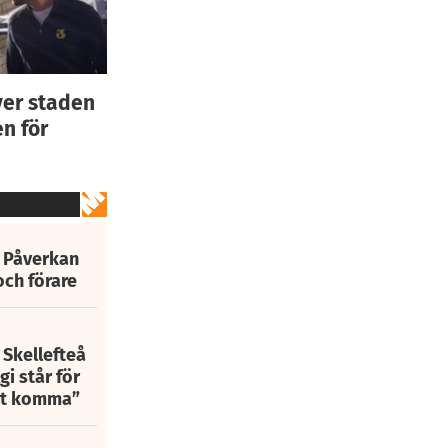
ver staden
n för
: Påverkan
och förare
 Skellefteå
i står för
att komma”