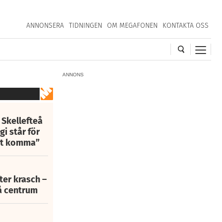
ANNONSERA
TIDNINGEN
OM MEGAFONEN
KONTAKTA OSS
ANNONS
 Skellefteå
i står för
att komma”
fter krasch –
eå centrum