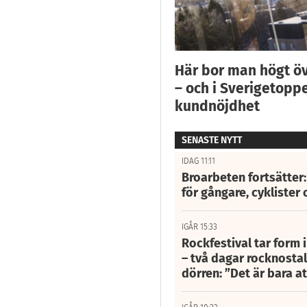
Här bor man högt ö
– och i Sverigetoppe
kundnöjdhet
SENASTE NYTT
IDAG 11:11
Broarbeten fortsätter
för gångare, cyklister 
IGÅR 15:33
Rockfestival tar form i
– två dagar rocknostalg
dörren: ”Det är bara 