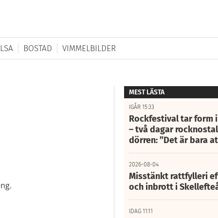
LSA
BOSTAD
VIMMELBILDER
MEST LÄSTA
IGÅR 15:33
Rockfestival tar form i
– två dagar rocknostalg
dörren: ”Det är bara 
2026-08-04
Misstänkt rattfylleri e
ing.
och inbrott i Skelleft
IDAG 11:11