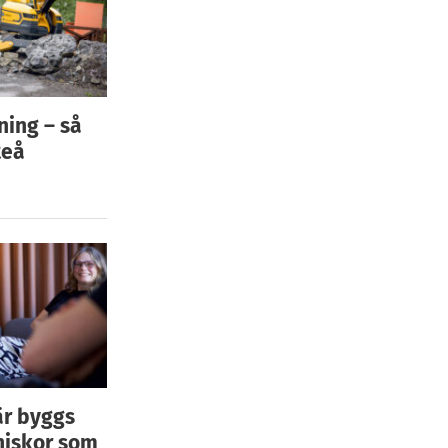
ning – så
teå
är byggs
niskor som