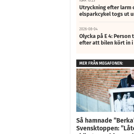
IGÅR 10:23
Utryckning efter larm
elsparkcykel togs ut 
2026-08-04
Olycka på E 4: Person t
efter att bilen kört in 
MER FRÅN MEGAFONEN:
Så hamnade ”Berka
Svensktoppen: ”Låte