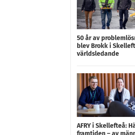
50 år av problemlös
blev Brokk i Skellef
världsledande
AFRY i Skellefteå: H
framtiden – av män