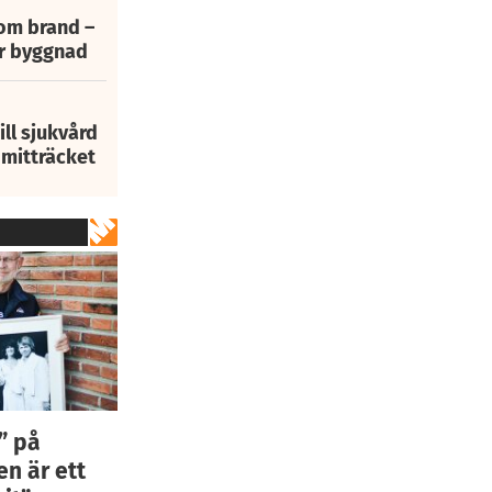
 om brand –
ur byggnad
ill sjukvård
i mitträcket
” på
n är ett