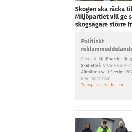
Skogen ska räcka till
Miljöpartiet vill ge
skogsägare större fr
Politiskt
reklammeddeland
Sponsor:
Miljöpartiet de g
Skellefteå
. Meddelandet är k
Allmänna val i Sverige 20
Mer information:
Transparensmeddelande
.