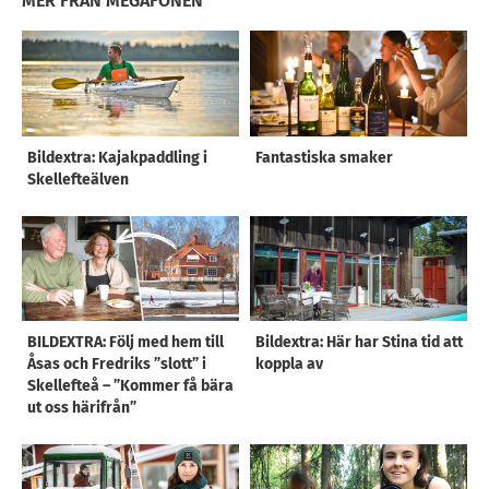
MER FRÅN MEGAFONEN
Bildextra: Kajakpaddling i
Fantastiska smaker
Skellefteälven
BILDEXTRA: Följ med hem till
Bildextra: Här har Stina tid att
Åsas och Fredriks ”slott” i
koppla av
Skellefteå – ”Kommer få bära
ut oss härifrån”