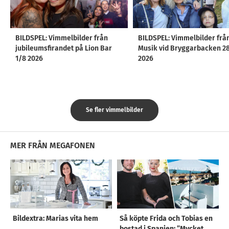
BILDSPEL: Vimmelbilder från
BILDSPEL: Vimmelbilder frå
jubileumsfirandet på Lion Bar
Musik vid Bryggarbacken 2
1/8 2026
2026
Se fler vimmelbilder
MER FRÅN MEGAFONEN
Bildextra: Marias vita hem
Så köpte Frida och Tobias en
bostad i Spanien: ”Mycket