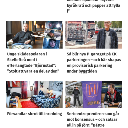
byråkrati och papper att fylla
i”
Unge skådespelaren i
Så blir nya P-garaget på CK-
Skellefteå med i
parkeringen – och här skapas
efterlängtade ”Björnstad”:
en provisorisk parkering
”Stolt att vara en del av den”
under byggtiden
Förvandlar skrot till inredning
Serieentreprenören som går
mot konsensus – och satsar
all in på Jörn: ”Bättre