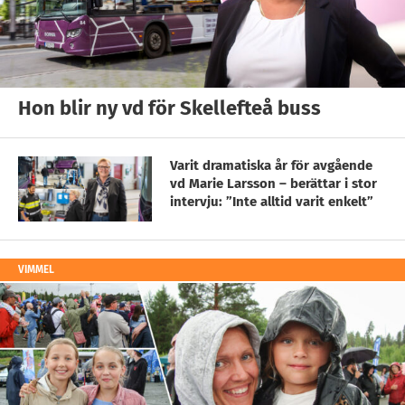
Hon blir ny vd för Skellefteå buss
Varit dramatiska år för avgående
vd Marie Larsson – berättar i stor
intervju: ”Inte alltid varit enkelt”
VIMMEL