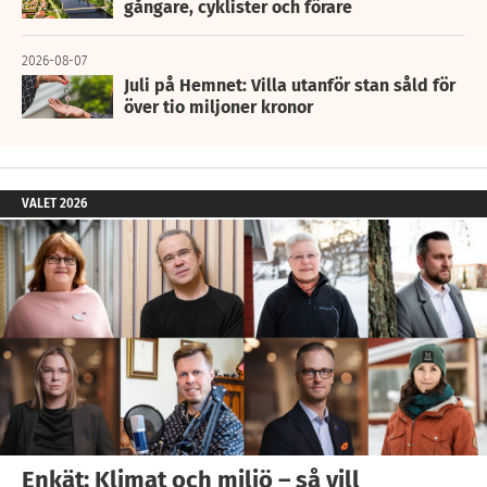
gångare, cyklister och förare
2026-08-07
Juli på Hemnet: Villa utanför stan såld för
över tio miljoner kronor
VALET 2026
Enkät: Klimat och miljö – så vill