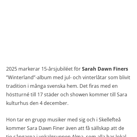
2025 markerar 15-årsjubiléet för
Sarah Dawn Finers
”Winterland”-album med jul- och vinterlåtar som blivit
tradition i många svenska hem. Det firas med en
höstturné till 17 städer och showen kommer till Sara
kulturhus den 4 december.
Hon tar en grupp musiker med sig och i Skellefteå
kommer Sara Dawn Finer även att få sällskap att de
tio sångarna i vokalgruppen Alma, som alla har lokal