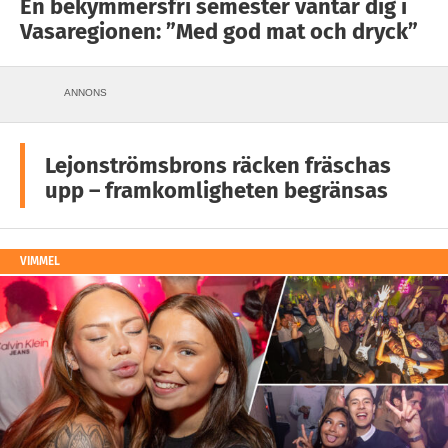
En bekymmersfri semester väntar dig i
Vasaregionen: ”Med god mat och dryck”
ANNONS
Lejonströmsbrons räcken fräschas
upp – framkomligheten begränsas
VIMMEL