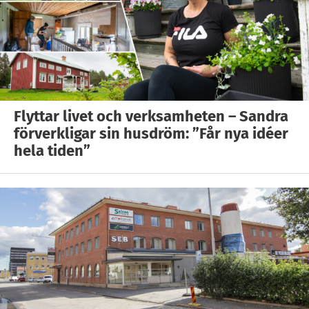
Flyttar livet och verksamheten – Sandra
förverkligar sin husdröm: ”Får nya idéer
hela tiden”