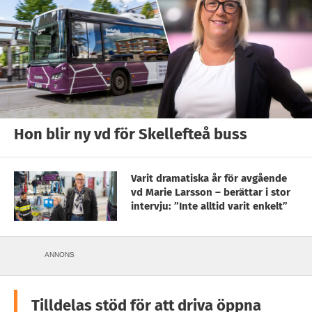
Hon blir ny vd för Skellefteå buss
Varit dramatiska år för avgående
vd Marie Larsson – berättar i stor
intervju: ”Inte alltid varit enkelt”
ANNONS
Tilldelas stöd för att driva öppna