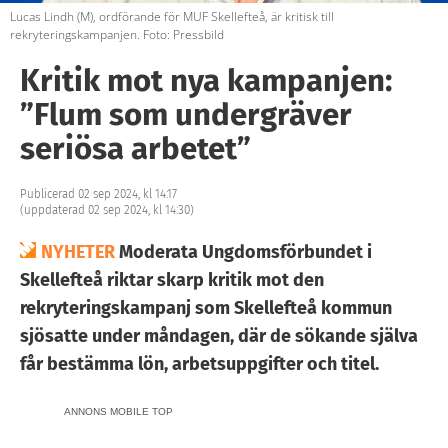
Lucas Lindh (M), ordförande för MUF Skellefteå, är kritisk till
rekryteringskampanjen. Foto: Pressbild
Kritik mot nya kampanjen:
”Flum som undergräver
seriösa arbetet”
Publicerad 02 sep 2024, kl 14:17
(uppdaterad 02 sep 2024, kl 14:30)
NYHETER
Moderata Ungdomsförbundet i
Skellefteå riktar skarp kritik mot den
rekryteringskampanj som Skellefteå kommun
sjösatte under måndagen, där de sökande själva
får bestämma lön, arbetsuppgifter och titel.
ANNONS MOBILE TOP