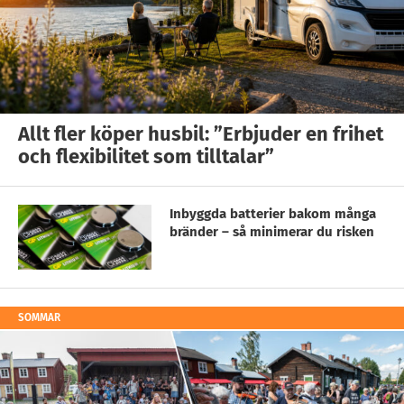
Allt fler köper husbil: ”Erbjuder en frihet
och flexibilitet som tilltalar”
Inbyggda batterier bakom många
bränder – så minimerar du risken
SOMMAR