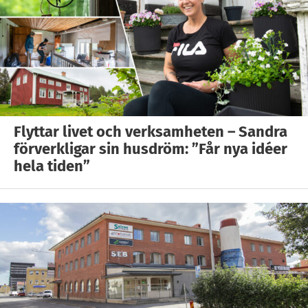
Flyttar livet och verksamheten – Sandra
förverkligar sin husdröm: ”Får nya idéer
hela tiden”