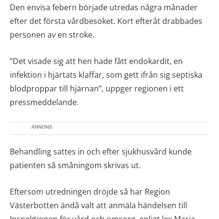
Den envisa febern började utredas några månader
efter det första vårdbesöket. Kort efteråt drabbades
personen av en stroke.
”Det visade sig att hen hade fått endokardit, en
infektion i hjärtats klaffar, som gett ifrån sig septiska
blodproppar till hjärnan”, uppger regionen i ett
pressmeddelande.
ANNONS
Behandling sattes in och efter sjukhusvård kunde
patienten så småningom skrivas ut.
Eftersom utredningen dröjde så har Region
Västerbotten ändå valt att anmäla händelsen till
Inspektionen för vård och omsorg, enligt lex Maria.