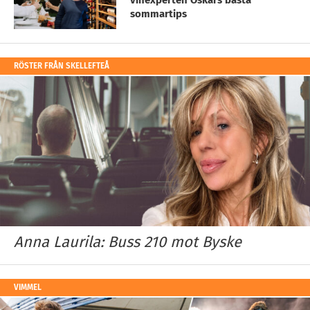
vinexperten Oskars bästa
sommartips
RÖSTER FRÅN SKELLEFTEÅ
Anna Laurila: Buss 210 mot Byske
VIMMEL