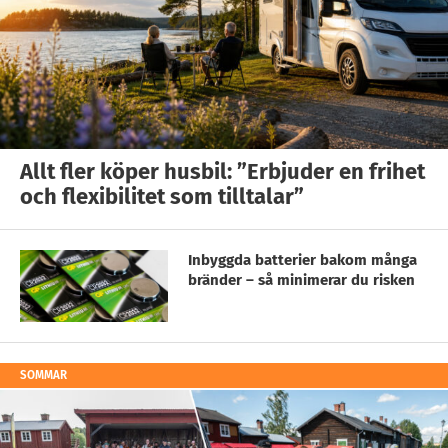
Allt fler köper husbil: ”Erbjuder en frihet
och flexibilitet som tilltalar”
Inbyggda batterier bakom många
bränder – så minimerar du risken
SOMMAR