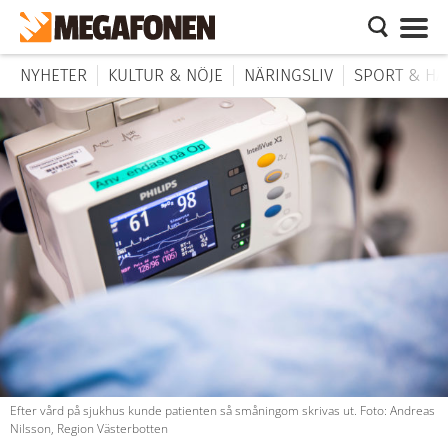
NYHETER
KULTUR & NÖJE
NÄRINGSLIV
SPORT & HÄ
Efter vård på sjukhus kunde patienten så småningom skrivas ut. Foto: Andreas
Nilsson, Region Västerbotten