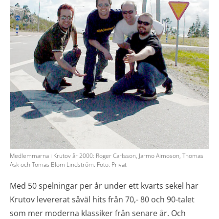
Medlemmarna i Krutov år 2000: Roger Carlsson, Jarmo Aimoson, Thomas
Ask och Tomas Blom Lindström. Foto: Privat
Med 50 spelningar per år under ett kvarts sekel har
Krutov levererat såväl hits från 70,- 80 och 90-talet
som mer moderna klassiker från senare år. Och