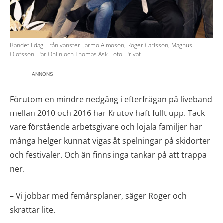
Bandet i dag. Från vänster: Jarmo Aimoson, Roger Carlsson, Magnus
Olofsson. Pär Öhlin och Thomas Ask. Foto: Privat
ANNONS
Förutom en mindre nedgång i efterfrågan på liveband
mellan 2010 och 2016 har Krutov haft fullt upp. Tack
vare förstående arbetsgivare och lojala familjer har
många helger kunnat vigas åt spelningar på skidorter
och festivaler. Och än finns inga tankar på att trappa
ner.
– Vi jobbar med femårsplaner, säger Roger och
skrattar lite.