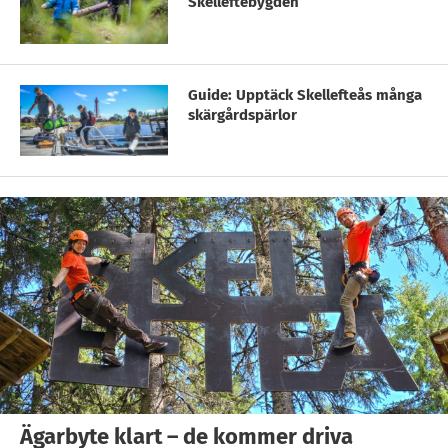
Skelleftebygden
Guide: Upptäck Skellefteås många
skärgårdspärlor
Ägarbyte klart – de kommer driva