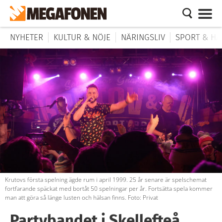
NYHETER
KULTUR & NÖJE
NÄRINGSLIV
SPORT & HÄ
Krutovs första spelning ägde rum i april 1999. 25 år senare är spelschemat
fortfarande späckat med bortåt 50 spelningar per år. Fortsätta spela kommer
man att göra så länge lusten och hälsan finns. Foto: Privat
Partybandet i Skellefteå