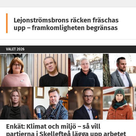
Lejonströmsbrons räcken fräschas
upp – framkomligheten begränsas
VALET 2026
Enkät: Klimat och miljö – så vill
partierna i Skellefteå lägga upp arbetet