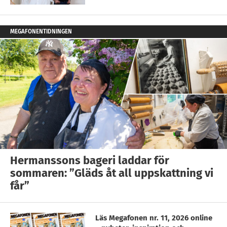
MEGAFONENTIDNINGEN
Hermanssons bageri laddar för
sommaren: ”Gläds åt all uppskattning vi
får”
Läs Megafonen nr. 11, 2026 online