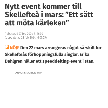
Nytt event kommer till
Skellefteå i mars: ”Ett sätt
att möta kärleken”
Publicerad 27 feb 2024, kl 16:30
(uppdaterad 28 feb 2024, kl 09:25)
NÖJE
Den 22 mars arrangeras något särskilt för
Skellefteås förhoppningsfulla singlar. Erika
Dahlgren håller ett speeddejting-event i stan.
ANNONS MOBILE TOP