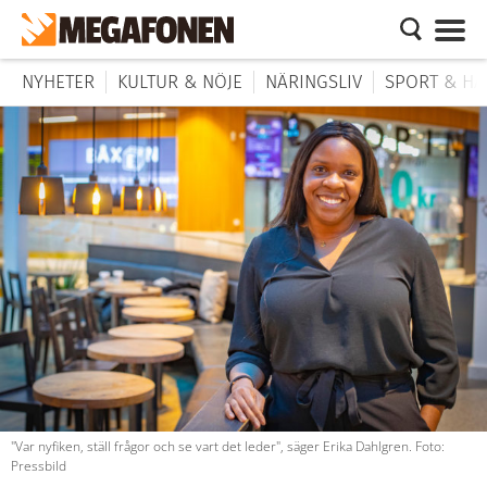
NYHETER
KULTUR & NÖJE
NÄRINGSLIV
SPORT & HÄ
"Var nyfiken, ställ frågor och se vart det leder", säger Erika Dahlgren. Foto:
Pressbild