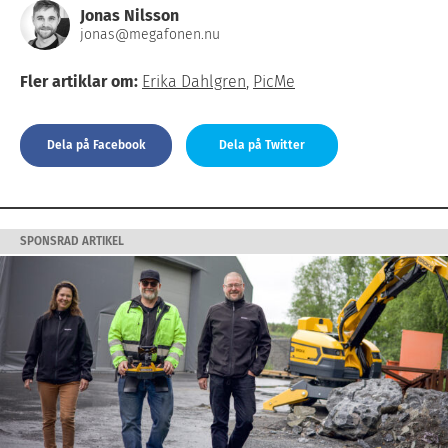
Jonas Nilsson
jonas@megafonen.nu
Fler artiklar om:
Erika Dahlgren
,
PicMe
Dela på Facebook
Dela på Twitter
SPONSRAD ARTIKEL