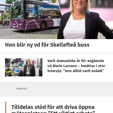
Hon blir ny vd för Skellefteå buss
Varit dramatiska år för avgående
vd Marie Larsson – berättar i stor
intervju: ”Inte alltid varit enkelt”
ANNONS
Tilldelas stöd för att driva öppna