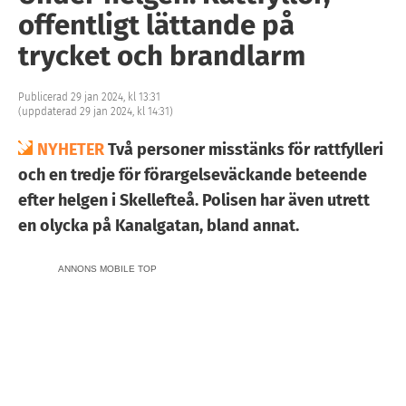
offentligt lättande på
trycket och brandlarm
Publicerad 29 jan 2024, kl 13:31
(uppdaterad 29 jan 2024, kl 14:31)
NYHETER
Två personer misstänks för rattfylleri
och en tredje för förargelseväckande beteende
efter helgen i Skellefteå. Polisen har även utrett
en olycka på Kanalgatan, bland annat.
ANNONS MOBILE TOP