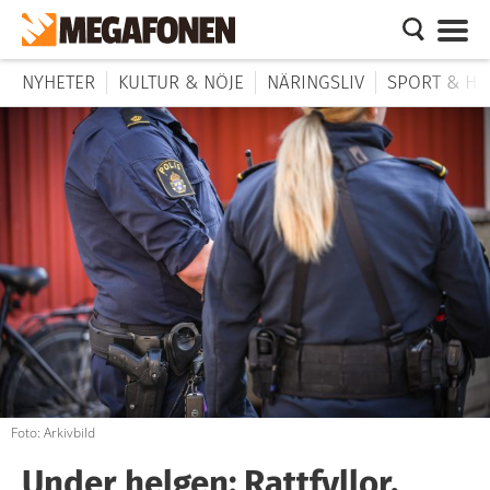
NYHETER
KULTUR & NÖJE
NÄRINGSLIV
SPORT & HÄ
Foto: Arkivbild
Under helgen: Rattfyllor,