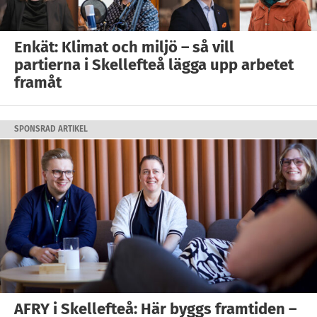
Enkät: Klimat och miljö – så vill
partierna i Skellefteå lägga upp arbetet
framåt
SPONSRAD ARTIKEL
AFRY i Skellefteå: Här byggs framtiden –