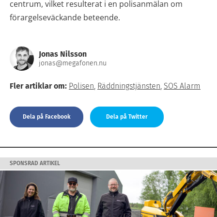
centrum, vilket resulterat i en polisanmälan om
förargelseväckande beteende.
Jonas Nilsson
jonas@megafonen.nu
Fler artiklar om:
Polisen
,
Räddningstjänsten
,
SOS Alarm
Dela på Facebook
Dela på Twitter
SPONSRAD ARTIKEL