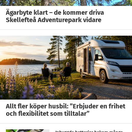
Ägarbyte klart – de kommer driva
Skellefteå Adventurepark vidare
Allt fler köper husbil: ”Erbjuder en frihet
och flexibilitet som tilltalar”