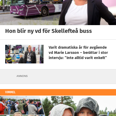
Hon blir ny vd för Skellefteå buss
Varit dramatiska år för avgående
vd Marie Larsson – berättar i stor
intervju: ”Inte alltid varit enkelt”
ANNONS
VIMMEL