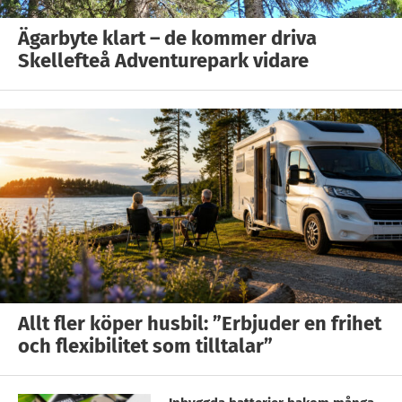
Ägarbyte klart – de kommer driva
Skellefteå Adventurepark vidare
Allt fler köper husbil: ”Erbjuder en frihet
och flexibilitet som tilltalar”