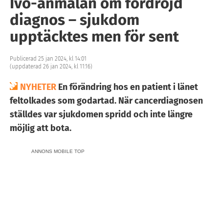
Ivo-anmälan om fördröjd
diagnos – sjukdom
upptäcktes men för sent
Publicerad 25 jan 2024, kl 14:01
(uppdaterad 26 jan 2024, kl 11:16)
NYHETER
En förändring hos en patient i länet
feltolkades som godartad. När cancerdiagnosen
ställdes var sjukdomen spridd och inte längre
möjlig att bota.
ANNONS MOBILE TOP