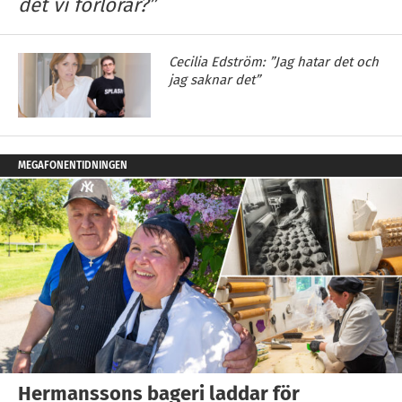
det vi förlorar?”
Cecilia Edström: ”Jag hatar det och
jag saknar det”
MEGAFONENTIDNINGEN
Hermanssons bageri laddar för