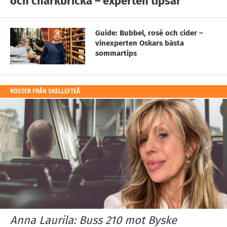
och charkbricka – experten tipsar
Guide: Bubbel, rosé och cider –
vinexperten Oskars bästa
sommartips
RÖSTER FRÅN SKELLEFTEÅ
Anna Laurila: Buss 210 mot Byske