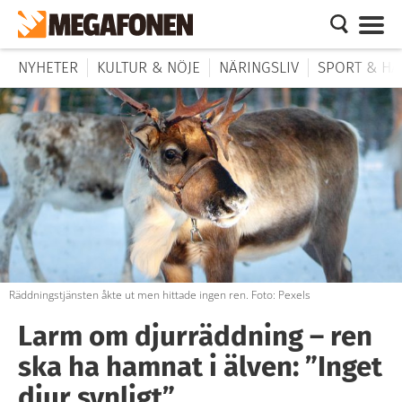
NYHETER
KULTUR & NÖJE
NÄRINGSLIV
SPORT & HÄ
Räddningstjänsten åkte ut men hittade ingen ren. Foto: Pexels
Larm om djurräddning – ren
ska ha hamnat i älven: ”Inget
djur synligt”