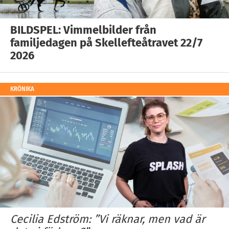
BILDSPEL: Vimmelbilder från
familjedagen på Skellefteåtravet 22/7
2026
KRÖNIKA
Cecilia Edström: ”Vi räknar, men vad är