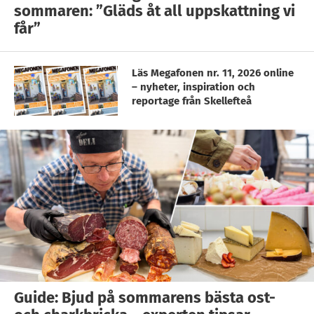
sommaren: ”Gläds åt all uppskattning vi
får”
Läs Megafonen nr. 11, 2026 online
– nyheter, inspiration och
reportage från Skellefteå
Guide: Bjud på sommarens bästa ost-