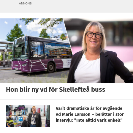
ANNONS
Hon blir ny vd för Skellefteå buss
Varit dramatiska år för avgående
vd Marie Larsson – berättar i stor
intervju: ”Inte alltid varit enkelt”