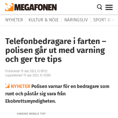
NYHETER
KULTUR & NÖJE
NÄRINGSLIV
SPORT & HÄ
Telefonbedragare i farten –
polisen går ut med varning
och ger tre tips
Publicerad 15 sep 2023, kl 09:52
(uppdaterad 15 sep 2023, kl 10:00)
NYHETER
Polisen varnar för en bedragare som
runt och påstår sig vara från
Ekobrottsmyndigheten.
ANNONS MOBILE TOP