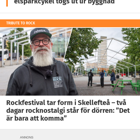
elsparkcykel togs ut ur byggnad
TRIBUTE TO ROCK
Rockfestival tar form i Skellefteå – två
dagar rocknostalgi står för dörren: ”Det
är bara att komma”
ANNONS