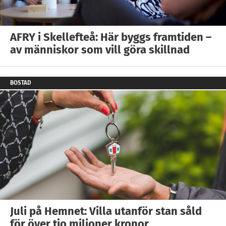
AFRY i Skellefteå: Här byggs framtiden –
av människor som vill göra skillnad
BOSTAD
Juli på Hemnet: Villa utanför stan såld
för över tio miljoner kronor