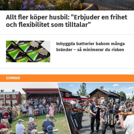
Allt fler köper husbil: ”Erbjuder en frihet
och flexibilitet som tilltalar”
Inbyggda batterier bakom många
bränder – så minimerar du risken
SOMMAR