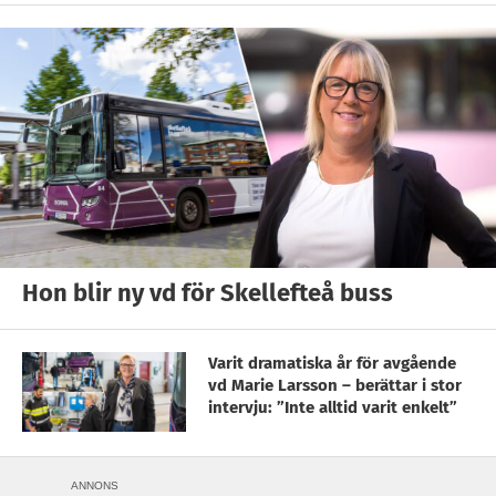
Hon blir ny vd för Skellefteå buss
Varit dramatiska år för avgående
vd Marie Larsson – berättar i stor
intervju: ”Inte alltid varit enkelt”
ANNONS