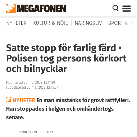
NYHETER
KULTUR & NÖJE
NÄRINGSLIV
SPORT & HÄ
Satte stopp för farlig färd •
Polisen tog persons körkort
och bilnycklar
Publicerad 22 maj 2023, kl 11:39
(uppdaterad 22 maj 2023, kl 15:57)
NYHETER
En man misstänks för grovt rattfylleri.
Han stoppades i helgen och omhändertogs
senare.
ANNONS MOBILE TOP