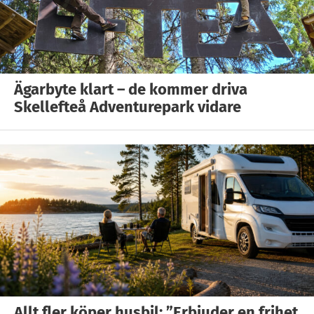
Ägarbyte klart – de kommer driva
Skellefteå Adventurepark vidare
Allt fler köper husbil: ”Erbjuder en frihet