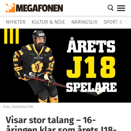
NYHETER
KULTUR & NÖJE
NÄRINGSLIV
SPORT & HÄ
Foto: Skellefteå AIK
Visar stor talang – 16-
åringen klar som årets J18-