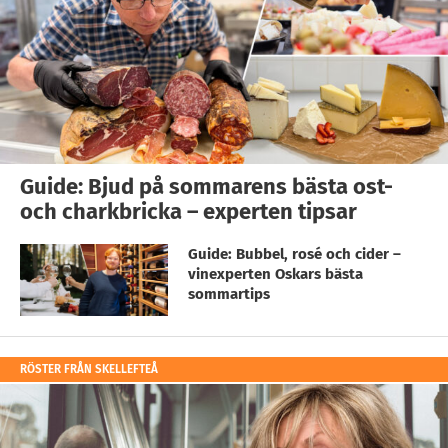
Guide: Bjud på sommarens bästa ost-
och charkbricka – experten tipsar
Guide: Bubbel, rosé och cider –
vinexperten Oskars bästa
sommartips
RÖSTER FRÅN SKELLEFTEÅ