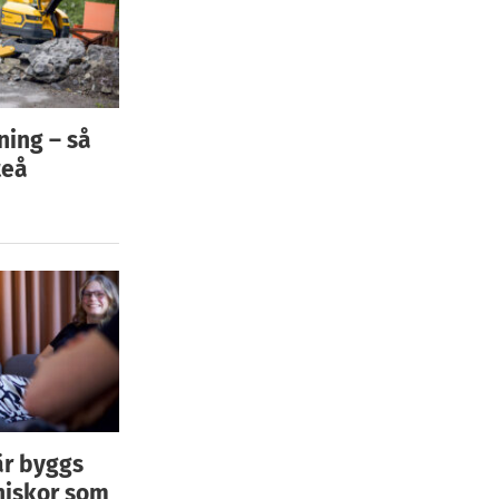
ning – så
teå
är byggs
niskor som