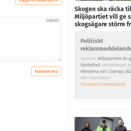
Skogen ska räcka till
Miljöpartiet vill ge
skogsägare större fr
Politiskt
reklammeddeland
Sponsor:
Miljöpartiet de g
Skellefteå
. Meddelandet är k
Allmänna val i Sverige 20
Mer information:
Transparensmeddelande
.