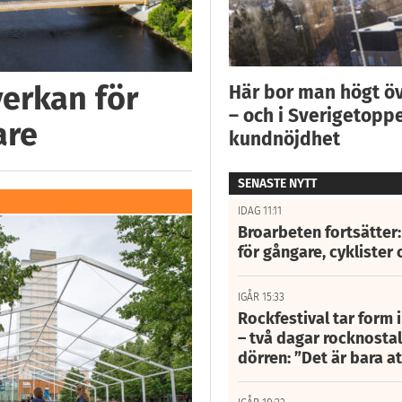
verkan för
Här bor man högt ö
– och i Sverigetoppe
are
kundnöjdhet
SENASTE NYTT
IDAG 11:11
Broarbeten fortsätter
för gångare, cyklister 
IGÅR 15:33
Rockfestival tar form i
– två dagar rocknostalg
dörren: ”Det är bara 