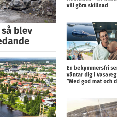
vill göra skillnad
 så blev
ledande
En bekymmersfri s
väntar dig i Vasareg
”Med god mat och d