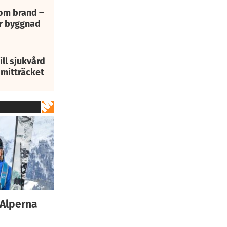
 om brand –
ur byggnad
ill sjukvård
i mitträcket
 Alperna