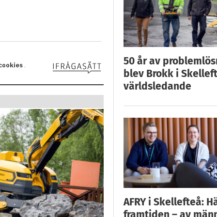
50 år av problemlös
blev Brokk i Skellef
världsledande
AFRY i Skellefteå: H
framtiden – av män