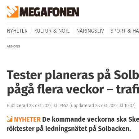
NYHETER
KULTUR & NÖJE
NÄRINGSLIV
SPORT & HÄ
ANNONS
Tester planeras på Sol
pågå flera veckor – tra
Publicerad 28 okt 2022, kl 09:52
(uppdaterad 28 okt 2022, kl 10:07)
NYHETER
De kommande veckorna ska Ske
röktester på ledningsnätet på Solbacken.