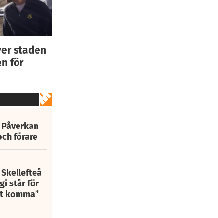
ver staden
n för
: Påverkan
och förare
 Skellefteå
i står för
att komma”