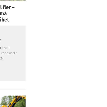
 fler –
 små
ihet
e
röna i
opplat till:
26
.