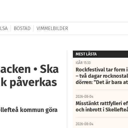
LSA
BOSTAD
VIMMELBILDER
MEST LÄSTA
IGÅR 15:33
backen • Ska
Rockfestival tar form i
– två dagar rocknostalg
fik påverkas
dörren: ”Det är bara 
2026-08-04
Misstänkt rattfylleri e
llefteå kommun göra
och inbrott i Skelleft
2026-08-04