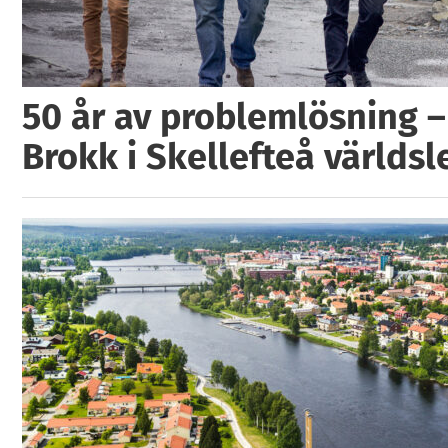
50 år av problemlösning –
Brokk i Skellefteå världs