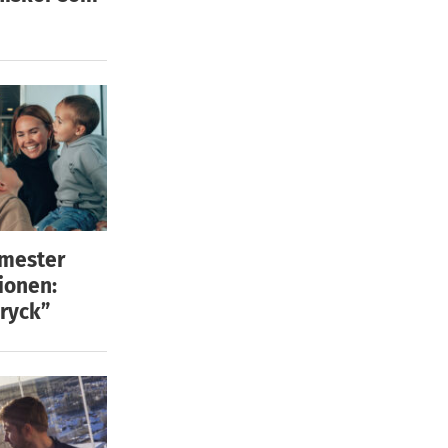
emester
ionen:
ryck”