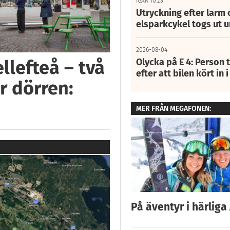
IGÅR 10:23
Utryckning efter larm
elsparkcykel togs ut 
2026-08-04
Olycka på E 4: Person t
llefteå – två
efter att bilen kört in 
r dörren:
MER FRÅN MEGAFONEN:
På äventyr i härliga