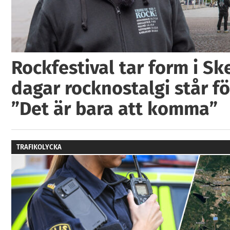
Rockfestival tar form i Ske
dagar rocknostalgi står fö
”Det är bara att komma”
TRAFIKOLYCKA