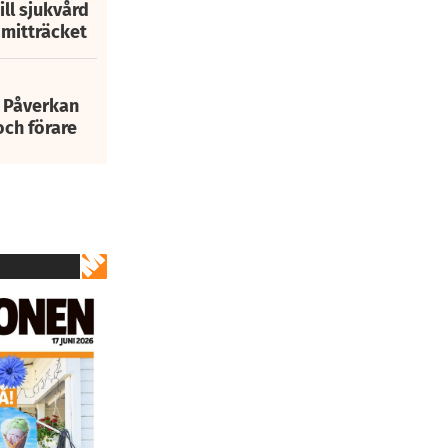
ill sjukvård
i mitträcket
: Påverkan
och förare