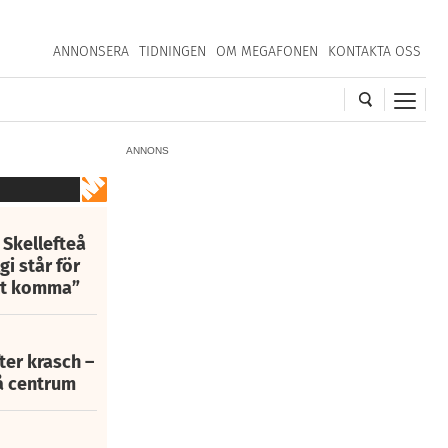
ANNONSERA
TIDNINGEN
OM MEGAFONEN
KONTAKTA OSS
ANNONS
 Skellefteå
i står för
att komma”
fter krasch –
eå centrum