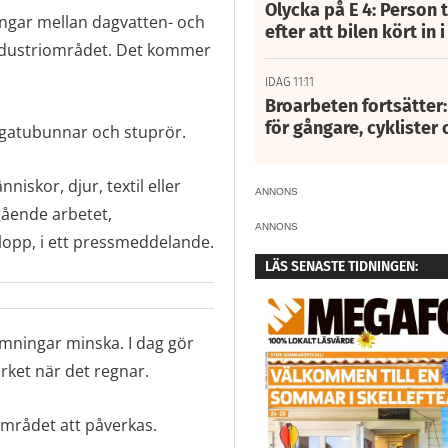
Olycka på E 4: Person t
ingar mellan dagvatten- och
efter att bilen kört in 
industriområdet. Det kommer
IDAG 11:11
Broarbeten fortsätter
för gångare, cyklister 
 gatubunnar och stuprör.
iskor, djur, textil eller
ANNONS
gående arbetet,
ANNONS
lopp, i ett pressmeddelande.
LÄS SENASTE TIDNINGEN:
ämningar minska. I dag gör
rket när det regnar.
mrådet att påverkas.