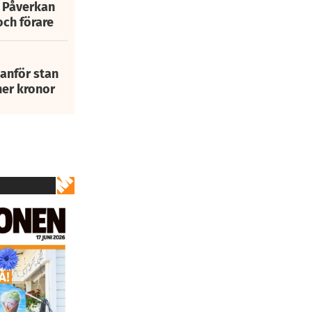
: Påverkan
och förare
tanför stan
ner kronor