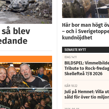
Här bor man högt ö
 så blev
– och i Sverigetoppe
kundnöjdhet
ledande
SENASTE NYTT
IDAG 14:11
BILDSPEL: Vimmelbilde
Tribute to Rock-fredag
Skellefteå 7/8 2026
IGÅR 10:22
Juli på Hemnet: Villa u
såld för över tio miljo