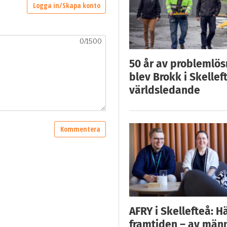
50 år av problemlös
blev Brokk i Skellef
världsledande
AFRY i Skellefteå: H
framtiden – av män