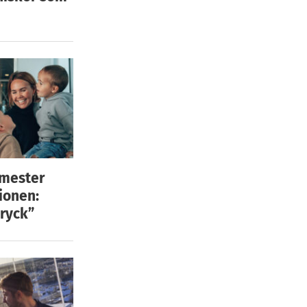
emester
ionen:
ryck”