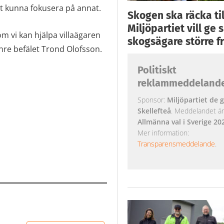
at kunna fokusera på annat.
Skogen ska räcka till
Miljöpartiet vill ge
om vi kan hjälpa villaägaren
skogsägare större fr
inre befälet Trond Olofsson.
Politiskt
reklammeddeland
Sponsor:
Miljöpartiet de g
Skellefteå
. Meddelandet är k
Allmänna val i Sverige 20
Mer information:
Transparensmeddelande
.