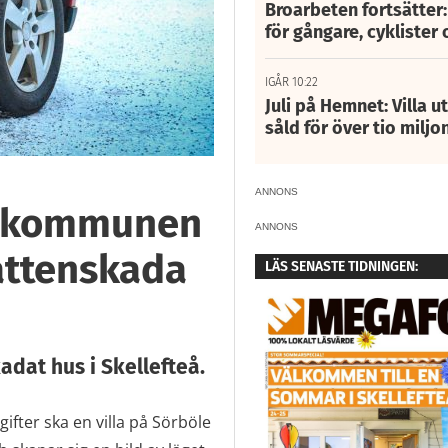
Broarbeten fortsätter
för gångare, cyklister 
IGÅR 10:22
Juli på Hemnet: Villa u
såld för över tio miljo
ANNONS
h kommunen
ANNONS
vattenskada
LÄS SENASTE TIDNINGEN:
dat hus i Skellefteå.
ifter ska en villa på Sörböle