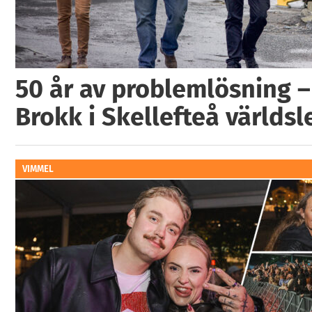
50 år av problemlösning –
Brokk i Skellefteå världs
VIMMEL