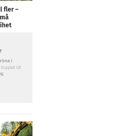
 fler –
 små
ihet
e
röna i
opplat till:
26
.