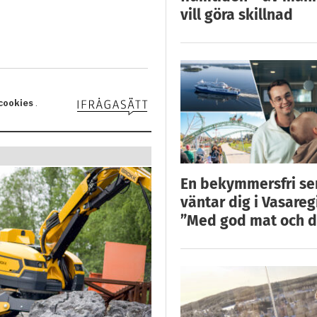
vill göra skillnad
En bekymmersfri s
väntar dig i Vasareg
”Med god mat och d