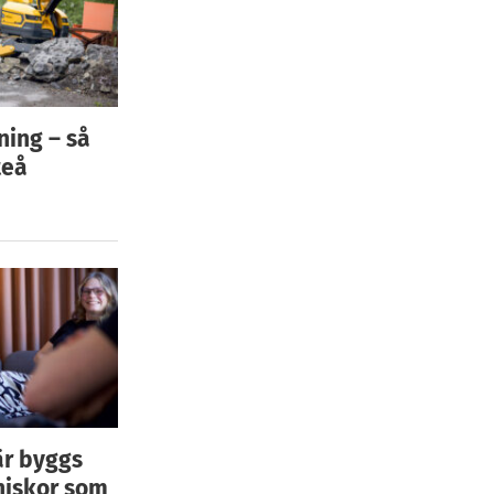
ning – så
teå
är byggs
niskor som