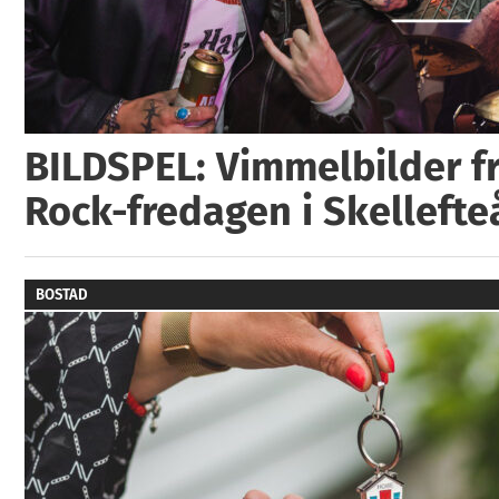
BILDSPEL: Vimmelbilder fr
Rock-fredagen i Skellefte
BOSTAD