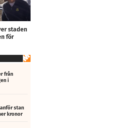
ver staden
n för
r från
en i
tanför stan
ner kronor