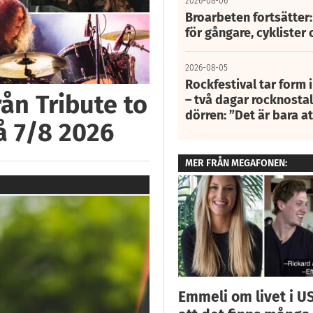
2026-08-06
Broarbeten fortsätter
för gångare, cyklister 
2026-08-05
Rockfestival tar form i
ån Tribute to
– två dagar rocknostalg
dörren: ”Det är bara 
å 7/8 2026
MER FRÅN MEGAFONEN:
Emmeli om livet i US