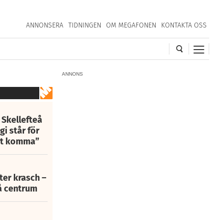
ANNONSERA
TIDNINGEN
OM MEGAFONEN
KONTAKTA OSS
ANNONS
 Skellefteå
i står för
att komma”
fter krasch –
eå centrum