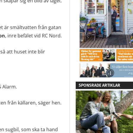
h skapar sig en bild av läget.
et är smältvatten från gatan
on
, inre befälet vid RC Nord.
 att huset inte blir
SPONSRADE ARTIKLAR
S Alarm.
n från källaren, säger hen.
en sugbil, som ska ta hand