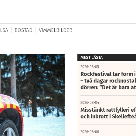
LSA
BOSTAD
VIMMELBILDER
MEST LÄSTA
2026-08-05
Rockfestival tar form i
– två dagar rocknostalg
dörren: ”Det är bara 
2026-08-04
Misstänkt rattfylleri e
och inbrott i Skelleft
2026-08-06