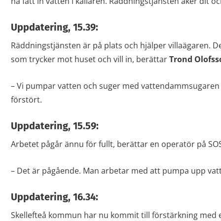
ha fått in vatten i källaren. Räddningstjänsten åker dit oc
Uppdatering, 15.39:
Räddningstjänsten är på plats och hjälper villaägaren. D
som trycker mot huset och vill in, berättar
Trond Olofss
– Vi pumpar vatten och suger med vattendammsugaren så
förstört.
Uppdatering, 15.59:
Arbetet pågår ännu för fullt, berättar en operatör på SO
– Det är pågående. Man arbetar med att pumpa upp vatte
Uppdatering, 16.34:
Skellefteå kommun har nu kommit till förstärkning med 