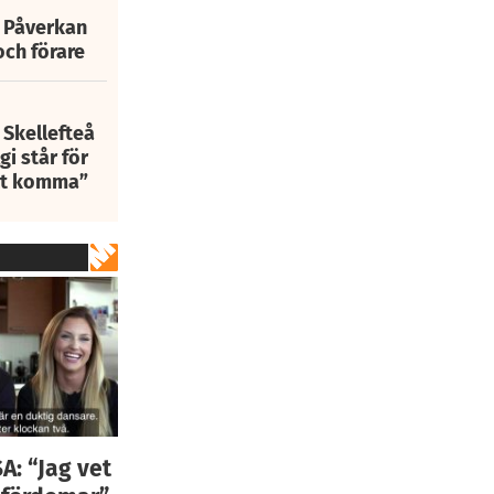
: Påverkan
och förare
 Skellefteå
i står för
att komma”
A: “Jag vet