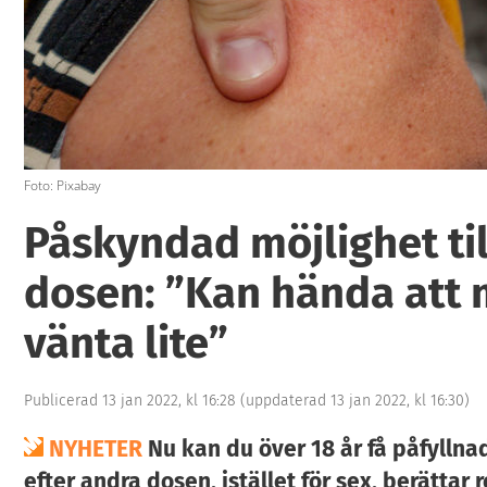
Foto: Pixabay
Påskyndad möjlighet til
dosen: ”Kan hända att 
vänta lite”
Publicerad 13 jan 2022, kl 16:28
(uppdaterad 13 jan 2022, kl 16:30)
NYHETER
Nu kan du över 18 år få påfyll
efter andra dosen, istället för sex, berättar r