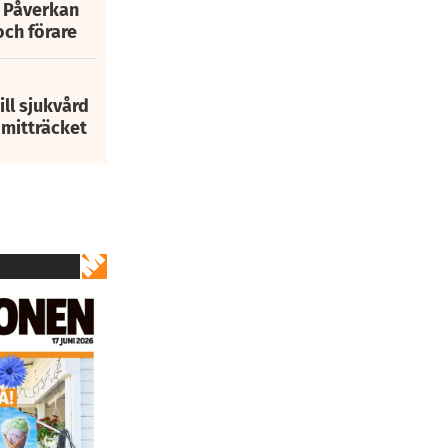
: Påverkan
och förare
ill sjukvård
i mitträcket