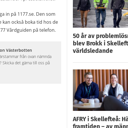
ga in på 1177.se. Den som
 De kan också boka tid hos de
177 Vårdguiden på telefon.
50 år av problemlös
blev Brokk i Skellef
världsledande
ion Västerbotten
 härstammar från ovan nämnda
Skicka det gärna till oss på
AFRY i Skellefteå: H
framtiden – av män