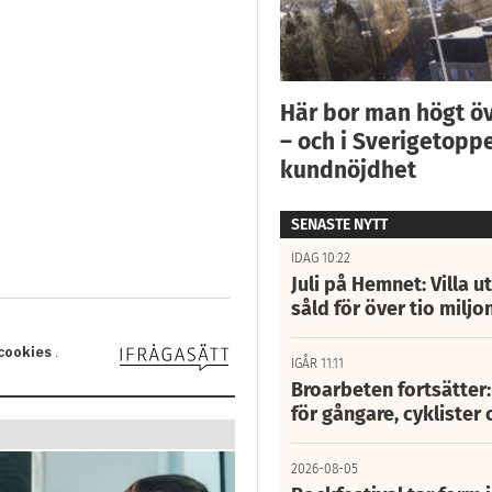
Här bor man högt ö
– och i Sverigetoppe
kundnöjdhet
SENASTE NYTT
IDAG 10:22
Juli på Hemnet: Villa u
såld för över tio miljo
IGÅR 11:11
Broarbeten fortsätter
för gångare, cyklister 
2026-08-05