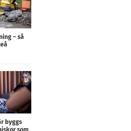
ning – så
teå
är byggs
niskor som