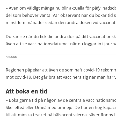
– Även om väldigt många nu blir aktuella för påfyllnadsd
del som behöver vänta. Var observant när du bokar tid så
minst fem månader sedan den andra dosen vid vaccinations
Du kan se när du fick din andra dos på ditt vaccinationsko
även att se vaccinationsdatumet när du loggar in i jou
ANNONS
Regionen påpekar att även de som haft covid-19 rekomm
mot covid-19. Det går bra att vaccinera sig när man har v
Att boka en tid
– Boka gärna tid på någon av de centrala vaccinationsm
Skellefteå eller Umeå med omnejd. De har en hög kapacit
till att minska trycket på hälsocentralerna, säger Ronny 