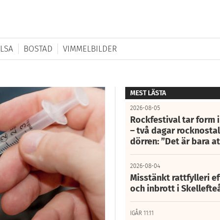
LSA
BOSTAD
VIMMELBILDER
MEST LÄSTA
2026-08-05
Rockfestival tar form i
– två dagar rocknostalg
dörren: ”Det är bara 
2026-08-04
Misstänkt rattfylleri e
och inbrott i Skelleft
IGÅR 11:11