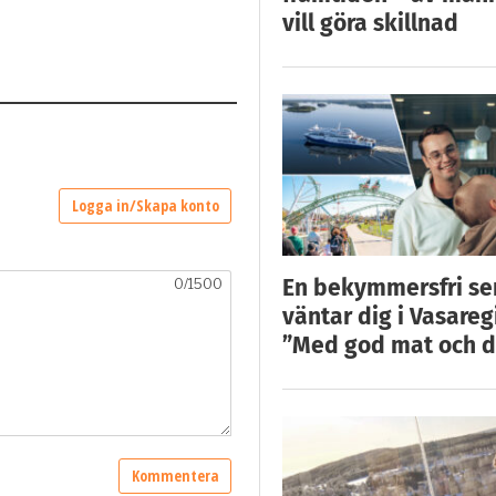
vill göra skillnad
En bekymmersfri s
väntar dig i Vasareg
”Med god mat och d