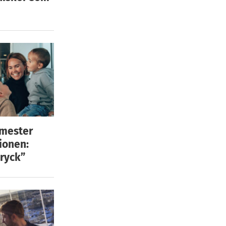
emester
ionen:
ryck”