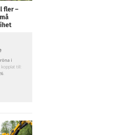
 fler –
 små
ihet
e
röna i
opplat till:
26
.