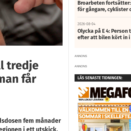
Broarbeten fortsätter
för gångare, cyklister 
2026-08-04
Olycka på E 4: Person t
efter att bilen kört in 
ANNONS
l tredje
ANNONS
man får
LÄS SENASTE TIDNINGEN:
nadsdosen fem månader
egionen i ett utskick.