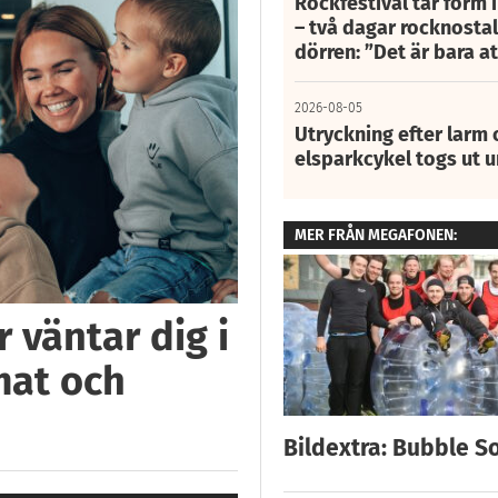
Rockfestival tar form i
– två dagar rocknostalg
dörren: ”Det är bara 
2026-08-05
Utryckning efter larm
elsparkcykel togs ut 
MER FRÅN MEGAFONEN:
 väntar dig i
mat och
Bildextra: Bubble S