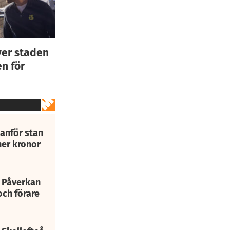
ver staden
n för
tanför stan
ner kronor
: Påverkan
och förare