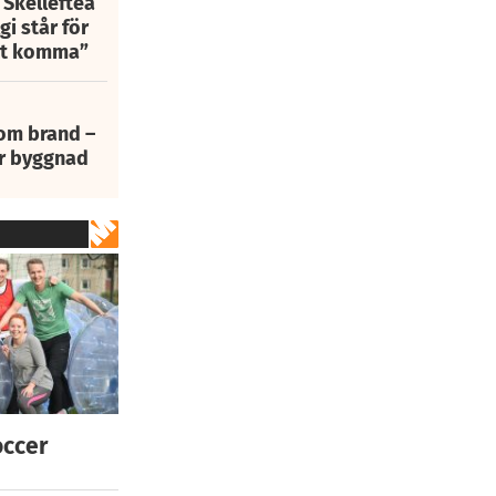
 Skellefteå
i står för
att komma”
 om brand –
ur byggnad
occer