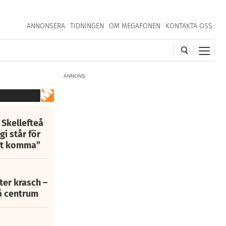
ANNONSERA
TIDNINGEN
OM MEGAFONEN
KONTAKTA OSS
ANNONS
 Skellefteå
i står för
att komma”
fter krasch –
eå centrum