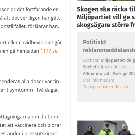
Skogen ska räcka till
osen är det fortfarande en
Miljöpartiet vill ge
 att det verkligen har gått
skogsägare större fr
tillfället, förklarar han.
Politiskt
rt eller covidbevis. Det går
reklammeddeland
rnalen på hemsidan
1177.se
.
Sponsor:
Miljöpartiet de g
Skellefteå
. Meddelandet är k
Allmänna val i Sverige 20
Mer information:
enderas alla doser vaccin
Transparensmeddelande
.
arit symtomfri i två dagar.
ottagningarna om du bor i
et att vaccinera och bidrar
Lestander i pressutskicket.