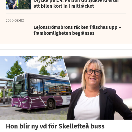
Olycka på E 4: Person till sjukvård efter
att bilen kört in i mitträcket
2026-08-03
Lejonströmsbrons räcken fräschas upp –
framkomligheten begränsas
Hon blir ny vd för Skellefteå buss