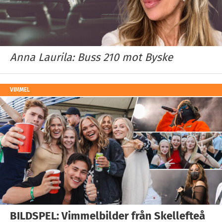
Anna Laurila: Buss 210 mot Byske
VIMMEL
BILDSPEL: Vimmelbilder från Skellefteå