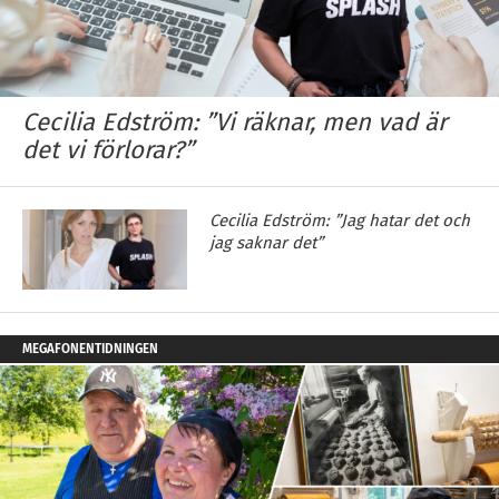
Cecilia Edström: ”Vi räknar, men vad är
det vi förlorar?”
Cecilia Edström: ”Jag hatar det och
jag saknar det”
MEGAFONENTIDNINGEN