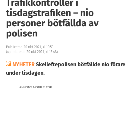
Trafikkontroller i
tisdagstrafiken – nio
personer bötfällda av
polisen
Publicerad 20 okt 2021, kl 10:53
(uppdaterad 20 okt 2021, kl 15:48)
NYHETER
Skelleftepolisen bötfällde nio förare
under tisdagen.
ANNONS MOBILE TOP