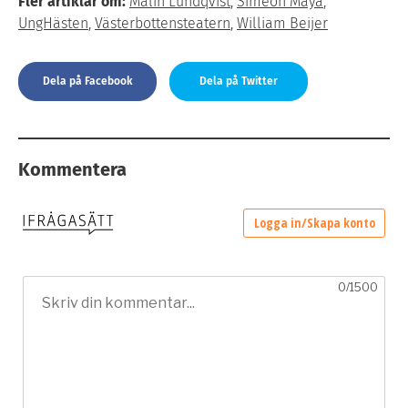
Fler artiklar om:
Malin Lundqvist
,
Simeon Maya
,
UngHästen
,
Västerbottensteatern
,
William Beijer
Dela på Facebook
Dela på Twitter
Kommentera