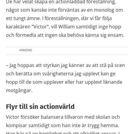
De har velat skapa en actionladdad föreställning,
något som kanske inte förväntas av en monolog om
ett tungt ämne. I föreställningen, där vi får följa
karaktären ”Victor”, vill William samtidigt inge hopp
och förmedla att ingen ska behöva känna sig ensam.
ANNONS
– Jag hoppas att styrkan jag känner av att stå på scen
och berätta om svårigheterna jag upplevt kan ge
hopp till de som upplever eller har upplevt liknande
motgångar.
Flyr till sin actionvärld
Victor försöker balansera tillvaron med skolan och
kompisar samtidigt som han inte är trygg hemma.
Han bär på en hemlighet och ett ofrivilligt ansvar. I