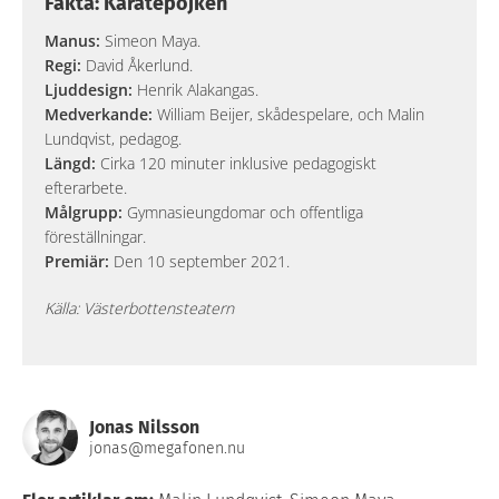
Fakta: Karatepojken
Manus:
Simeon Maya.
Regi:
David Åkerlund.
Ljuddesign:
Henrik Alakangas.
Medverkande:
William Beijer, skådespelare, och Malin
Lundqvist, pedagog.
Längd:
Cirka 120 minuter inklusive pedagogiskt
efterarbete.
Målgrupp:
Gymnasieungdomar och offentliga
föreställningar.
Premiär:
Den 10 september 2021.
Källa: Västerbottensteatern
Jonas Nilsson
jonas@megafonen.nu