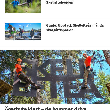
Skelleftebygden
Guide: Upptäck Skellefteås många
skärgårdspärlor
Ägarbyte klart – de kommer driva