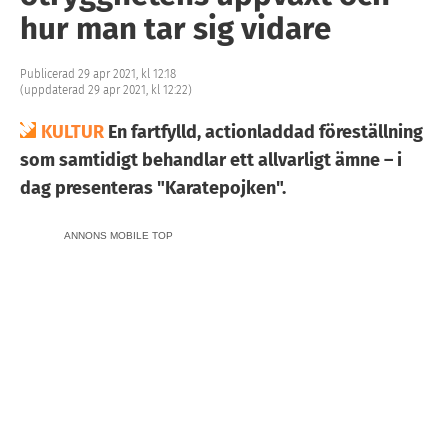
hur man tar sig vidare
Publicerad 29 apr 2021, kl 12:18
(uppdaterad 29 apr 2021, kl 12:22)
KULTUR
En fartfylld, actionladdad föreställning
som samtidigt behandlar ett allvarligt ämne – i
dag presenteras "Karatepojken".
ANNONS MOBILE TOP