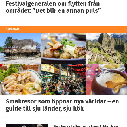
Festivalgeneralen om flytten från
området: ”Det blir en annan puls”
SOMMAR
Smakresor som öppnar nya världar – en
guide till sju länder, sju kök
Se dansställen och band: Här kan