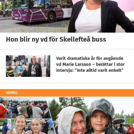
Hon blir ny vd för Skellefteå buss
Varit dramatiska år för avgående
vd Marie Larsson – berättar i stor
intervju: ”Inte alltid varit enkelt”
VIMMEL