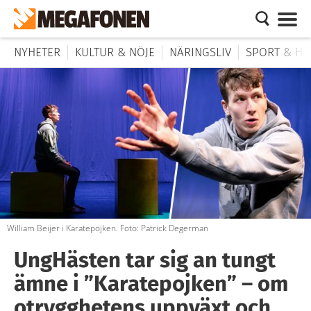
NYHETER
KULTUR & NÖJE
NÄRINGSLIV
SPORT & HÄ
William Beijer i Karatepojken. Foto: Patrick Degerman
UngHästen tar sig an tungt
ämne i ”Karatepojken” – om
otrygghetens uppväxt och