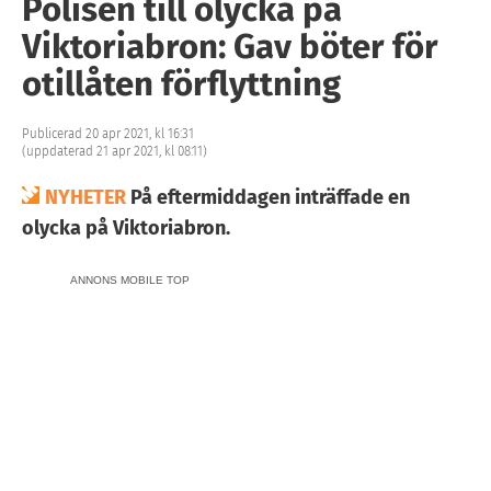
Polisen till olycka på
Viktoriabron: Gav böter för
otillåten förflyttning
Publicerad 20 apr 2021, kl 16:31
(uppdaterad 21 apr 2021, kl 08:11)
NYHETER
På eftermiddagen inträffade en
olycka på Viktoriabron.
ANNONS MOBILE TOP