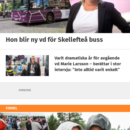
Hon blir ny vd för Skellefteå buss
Varit dramatiska år för avgående
vd Marie Larsson – berättar i stor
intervju: ”Inte alltid varit enkelt”
ANNONS
VIMMEL