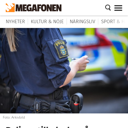
NYHETER
KULTUR & NÖJE
NÄRINGSLIV
SPORT & HÄ
Foto: Arkivbild