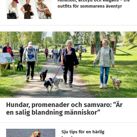
Funktion, attityd och elegans – tre
outfits för sommarens äventyr
Hundar, promenader och samvaro: ”Är
en salig blandning människor”
Sju tips för en härlig