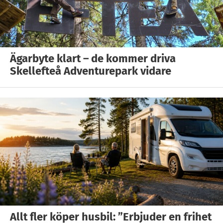
Ägarbyte klart – de kommer driva
Skellefteå Adventurepark vidare
Allt fler köper husbil: ”Erbjuder en frihet