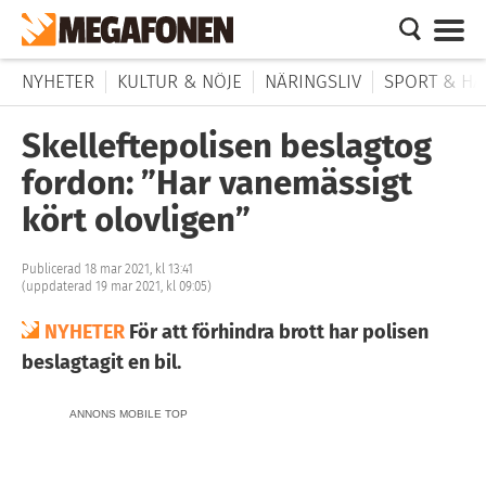
NYHETER
KULTUR & NÖJE
NÄRINGSLIV
SPORT & HÄ
Skelleftepolisen beslagtog
fordon: ”Har vanemässigt
kört olovligen”
Publicerad 18 mar 2021, kl 13:41
(uppdaterad 19 mar 2021, kl 09:05)
NYHETER
För att förhindra brott har polisen
beslagtagit en bil.
ANNONS MOBILE TOP