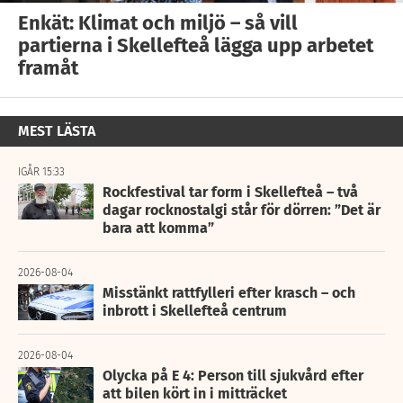
Enkät: Klimat och miljö – så vill
partierna i Skellefteå lägga upp arbetet
framåt
MEST LÄSTA
IGÅR 15:33
Rockfestival tar form i Skellefteå – två
dagar rocknostalgi står för dörren: ”Det är
bara att komma”
2026-08-04
Misstänkt rattfylleri efter krasch – och
inbrott i Skellefteå centrum
2026-08-04
Olycka på E 4: Person till sjukvård efter
att bilen kört in i mitträcket