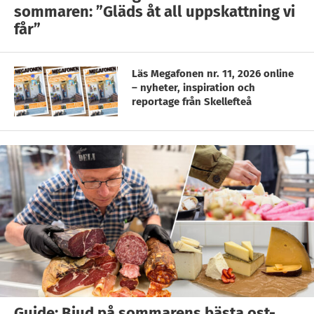
sommaren: ”Gläds åt all uppskattning vi
får”
Läs Megafonen nr. 11, 2026 online
– nyheter, inspiration och
reportage från Skellefteå
Guide: Bjud på sommarens bästa ost-