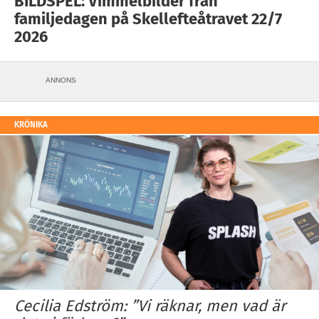
BILDSPEL: Vimmelbilder från
familjedagen på Skellefteåtravet 22/7
2026
ANNONS
KRÖNIKA
Cecilia Edström: ”Vi räknar, men vad är