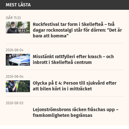
MEST LÄSTA
IGÅR 15:33
Rockfestival tar form i Skellefteå – två
dagar rocknostalgi står för dörren: ”Det är
bara att komma”
2026-08-04
Misstänkt rattfylleri efter krasch – och
inbrott i Skellefteå centrum
2026-08-04
Olycka på E 4: Person till sjukvård efter
att bilen kört in i mitträcket
2026-08-03
Lejonströmsbrons räcken fräschas upp –
framkomligheten begränsas