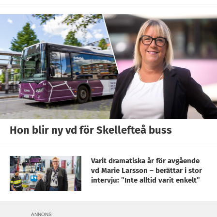
Hon blir ny vd för Skellefteå buss
Varit dramatiska år för avgående
vd Marie Larsson – berättar i stor
intervju: ”Inte alltid varit enkelt”
ANNONS