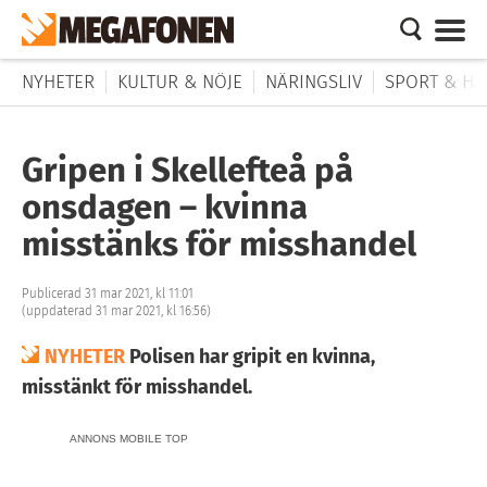
NYHETER
KULTUR & NÖJE
NÄRINGSLIV
SPORT & HÄ
Gripen i Skellefteå på
onsdagen – kvinna
misstänks för misshandel
Publicerad 31 mar 2021, kl 11:01
(uppdaterad 31 mar 2021, kl 16:56)
NYHETER
Polisen har gripit en kvinna,
misstänkt för misshandel.
ANNONS MOBILE TOP