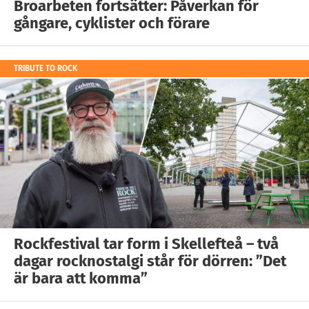
Broarbeten fortsätter: Påverkan för
gångare, cyklister och förare
TRIBUTE TO ROCK
Rockfestival tar form i Skellefteå – två
dagar rocknostalgi står för dörren: ”Det
är bara att komma”