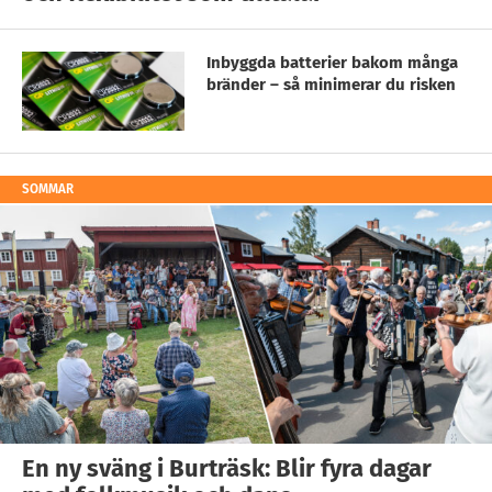
Inbyggda batterier bakom många
bränder – så minimerar du risken
SOMMAR
En ny sväng i Burträsk: Blir fyra dagar