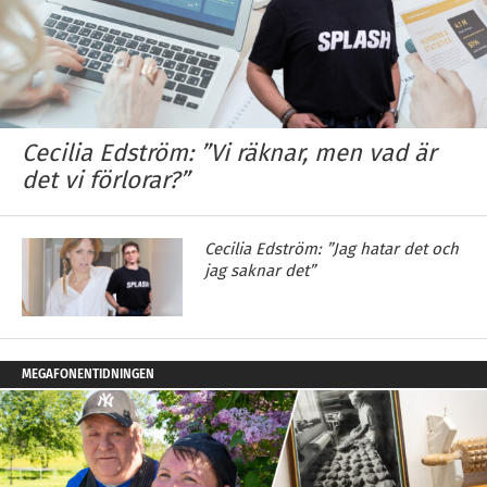
Cecilia Edström: ”Vi räknar, men vad är
det vi förlorar?”
Cecilia Edström: ”Jag hatar det och
jag saknar det”
MEGAFONENTIDNINGEN