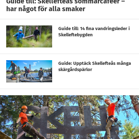
Guide till: Skellefteås sommarcaféer –
har något för alla smaker
Guide till: 14 fina vandringsleder i
Skelleftebygden
Guide: Upptäck Skellefteås många
skärgårdspärlor