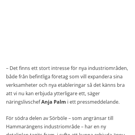
– Det finns ett stort intresse för nya industriområden,
både från befintliga företag som vill expandera sina
verksamheter och nya etableringar så det känns bra
att vi nu kan erbjuda ytterligare ett, säger
näringslivschef
Anja Palm
i ett pressmeddelande.
För södra delen av Sörböle – som angränsar till
Hammarängens industriområde – har en ny
detaljplan tagits fram, i syfte att kunna erbjuda ännu