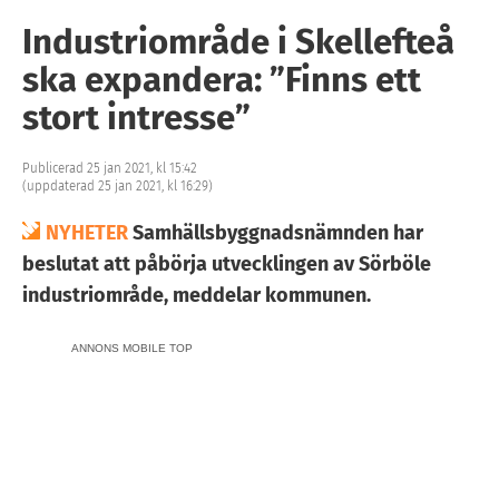
Industriområde i Skellefteå
ska expandera: ”Finns ett
stort intresse”
Publicerad 25 jan 2021, kl 15:42
(uppdaterad 25 jan 2021, kl 16:29)
NYHETER
Samhällsbyggnadsnämnden har
beslutat att påbörja utvecklingen av Sörböle
industriområde, meddelar kommunen.
ANNONS MOBILE TOP