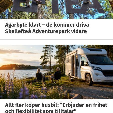
Ägarbyte klart – de kommer driva
Skellefteå Adventurepark vidare
Allt fler köper husbil: ”Erbjuder en frihet
och flexibilitet som tilltalar”