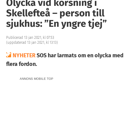
Olycka vid korsning i
Skellefteå – person till
sjukhus: ”En yngre tjej”
Publicerad 13 jan 2021, kl 07:53
(uppdaterad 13 jan 2021, kl 13:13)
NYHETER
SOS har larmats om en olycka med
flera fordon.
ANNONS MOBILE TOP