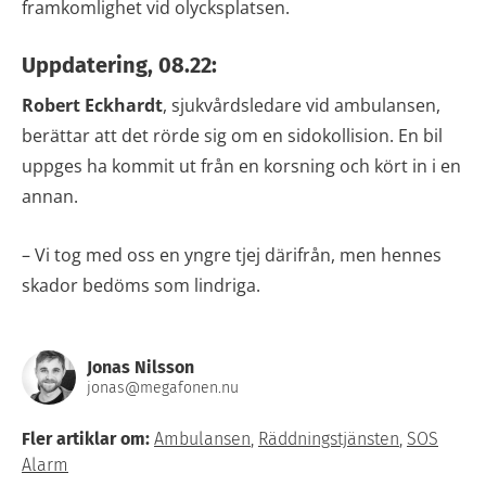
framkomlighet vid olycksplatsen.
Uppdatering, 08.22:
Robert Eckhardt
, sjukvårdsledare vid ambulansen,
berättar att det rörde sig om en sidokollision. En bil
uppges ha kommit ut från en korsning och kört in i en
annan.
– Vi tog med oss en yngre tjej därifrån, men hennes
skador bedöms som lindriga.
Jonas Nilsson
jonas@megafonen.nu
Fler artiklar om:
Ambulansen
,
Räddningstjänsten
,
SOS
Alarm