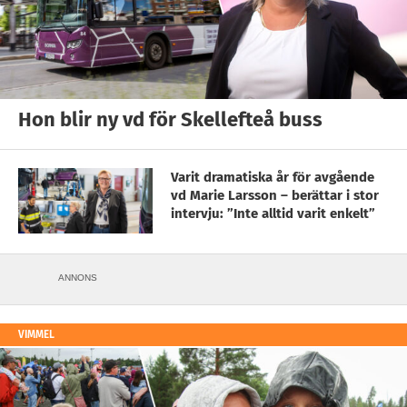
Hon blir ny vd för Skellefteå buss
Varit dramatiska år för avgående
vd Marie Larsson – berättar i stor
intervju: ”Inte alltid varit enkelt”
ANNONS
VIMMEL