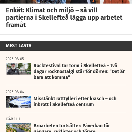
Enkät: Klimat och miljö – så vill
partierna i Skellefteå lägga upp arbetet
framåt
MEST LÄSTA
2026-08-05
Rockfestival tar form i Skellefteå – två
dagar rocknostalgi står för dörren: ”Det är
bara att komma”
2026-08-04
Misstänkt rattfylleri efter krasch – och
inbrott i Skellefteå centrum
IGÅR 11:11
Broarbeten fortsätter: Påverkan för
gångare, cyklister och förare