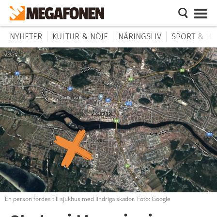
NYHETER
KULTUR & NÖJE
NÄRINGSLIV
SPORT & HÄ
En person fördes till sjukhus med lindriga skador. Foto: Google