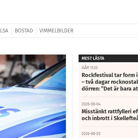
LSA
BOSTAD
VIMMELBILDER
MEST LÄSTA
IGÅR 15:33
Rockfestival tar form i
– två dagar rocknostalg
dörren: ”Det är bara 
2026-08-04
Misstänkt rattfylleri e
och inbrott i Skelleft
2026-08-03