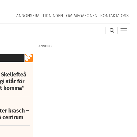
ANNONSERA
TIDNINGEN
OM MEGAFONEN
KONTAKTA OSS
ANNONS
 Skellefteå
i står för
att komma”
fter krasch –
eå centrum