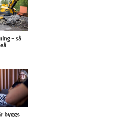
ning – så
teå
är byggs