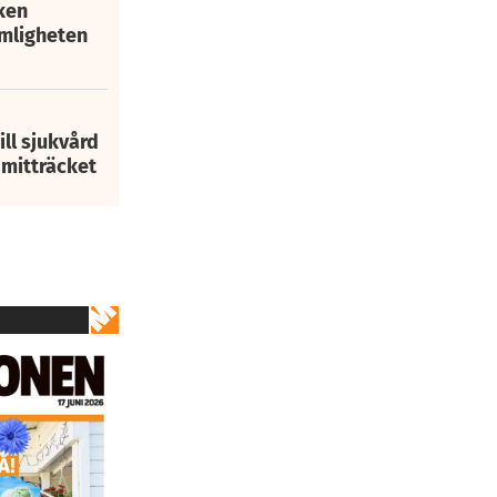
ken
mligheten
ill sjukvård
i mitträcket