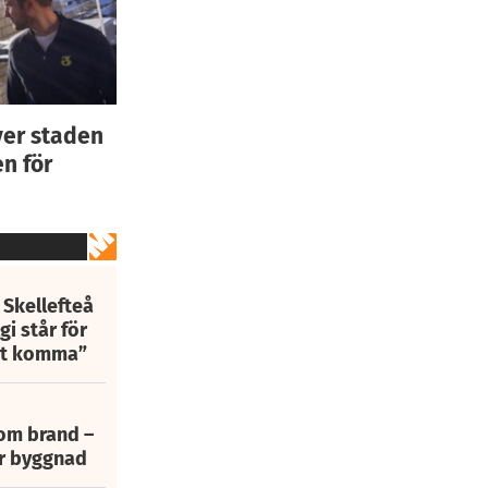
ver staden
n för
 Skellefteå
i står för
att komma”
 om brand –
ur byggnad