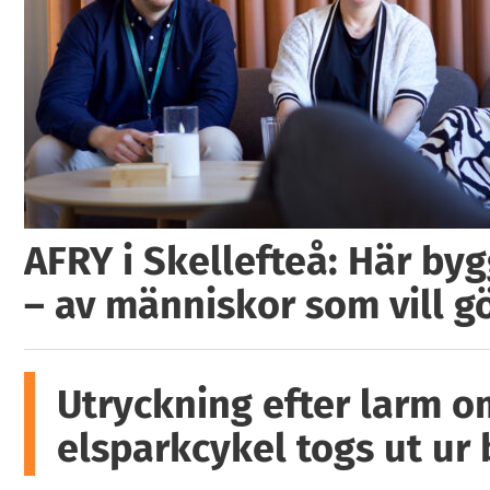
AFRY i Skellefteå: Här by
– av människor som vill g
Utryckning efter larm o
elsparkcykel togs ut ur