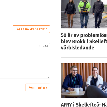
50 år av problemlös
blev Brokk i Skellef
världsledande
AFRY i Skellefteå: H