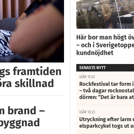
Här bor man högt ö
– och i Sverigetoppe
kundnöjdhet
ggs framtiden
SENASTE NYTT
IGÅR 15:33
öra skillnad
Rockfestival tar form i
– två dagar rocknostalg
dörren: ”Det är bara 
m brand –
IGÅR 10:23
Utryckning efter larm
 byggnad
elsparkcykel togs ut 