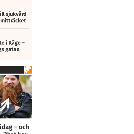
ill sjukvård
i mitträcket
e i Kåge –
gs gatan
idag – och