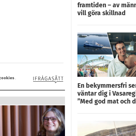
framtiden – av män
vill göra skillnad
En bekymmersfri s
väntar dig i Vasareg
”Med god mat och d