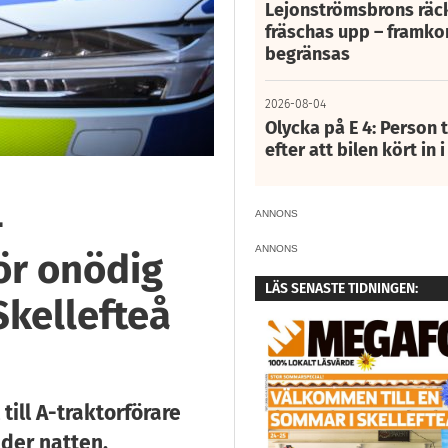
Lejonströmsbrons räc
fräschas upp – framko
begränsas
2026-08-04
Olycka på E 4: Person t
efter att bilen kört in 
-
ANNONS
ANNONS
för onödig
LÄS SENASTE TIDNINGEN:
Skellefteå
till A-traktorförare
nder natten.