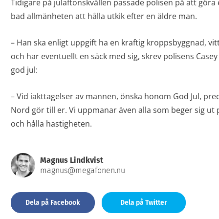
Tidigare på julaftonskvällen passade polisen på att göra 
bad allmänheten att hålla utkik efter en äldre man.
– Han ska enligt uppgift ha en kraftig kroppsbyggnad, vitt
och har eventuellt en säck med sig, skrev polisens Cas
god jul:
– Vid iakttagelser av mannen, önska honom God Jul, prec
Nord gör till er. Vi uppmanar även alla som beger sig ut p
och hålla hastigheten.
Magnus Lindkvist
magnus@megafonen.nu
Dela på Facebook
Dela på Twitter