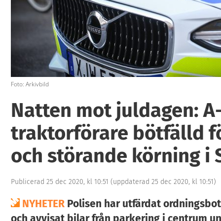
Foto: Arkivbild
Natten mot juldagen: A
traktorförare bötfälld 
och störande körning i 
Publicerad 25 dec 2020, kl 10:51
(uppdaterad 25 dec 2020, kl 10:51)
NYHETER
Polisen har utfärdat ordningsbot 
och avvisat bilar från parkering i centrum u