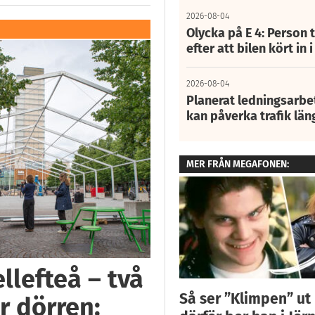
2026-08-04
Olycka på E 4: Person t
efter att bilen kört in 
2026-08-04
Planerat ledningsarbet
kan påverka trafik län
MER FRÅN MEGAFONEN:
llefteå – två
Så ser ”Klimpen” ut 
r dörren: