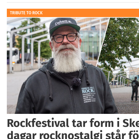
TRIBUTE TO ROCK
Rockfestival tar form i Ske
dagar rocknostalgi står fö