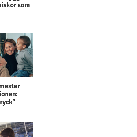
niskor som
emester
ionen:
ryck”