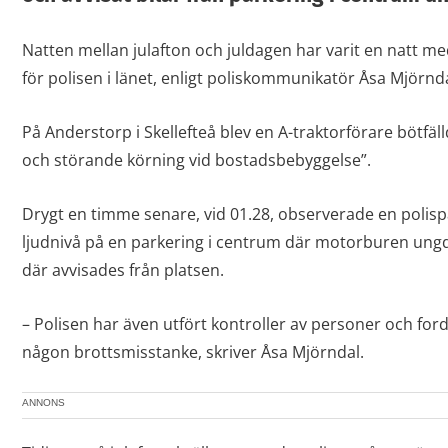
Natten mellan julafton och juldagen har varit en natt m
för polisen i länet, enligt poliskommunikatör Åsa Mjörnda
På Anderstorp i Skellefteå blev en A-traktorförare bötfäl
och störande körning vid bostadsbebyggelse”.
Drygt en timme senare, vid 01.28, observerade en polispat
ljudnivå på en parkering i centrum där motorburen ungd
där avvisades från platsen.
– Polisen har även utfört kontroller av personer och ford
någon brottsmisstanke, skriver Åsa Mjörndal.
ANNONS