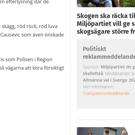
en efterlysning där de
Skogen ska räcka till
Miljöpartiet vill ge
 skägg, röd rock, röd luva
skogsägare större fr
ey Causevic som även önskade
Politiskt
reklammeddeland
is som Polisen i Region
Sponsor:
Miljöpartiet de g
å vägarna att köra försiktigt
Skellefteå
. Meddelandet är k
Allmänna val i Sverige 20
Mer information:
Transparensmeddelande
.