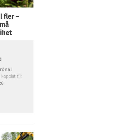
 fler –
 små
ihet
e
röna i
opplat till:
26
.