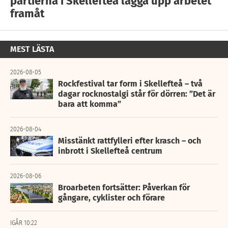
partierna i Skellefteå lägga upp arbetet
framåt
MEST LÄSTA
2026-08-05
Rockfestival tar form i Skellefteå – två
dagar rocknostalgi står för dörren: ”Det är
bara att komma”
2026-08-04
Misstänkt rattfylleri efter krasch – och
inbrott i Skellefteå centrum
2026-08-06
Broarbeten fortsätter: Påverkan för
gångare, cyklister och förare
IGÅR 10:22