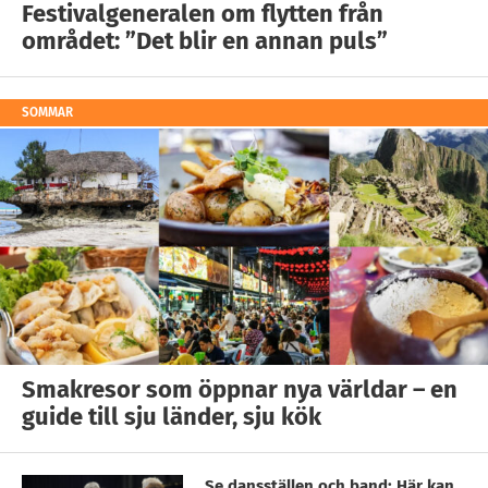
Festivalgeneralen om flytten från
området: ”Det blir en annan puls”
SOMMAR
Smakresor som öppnar nya världar – en
guide till sju länder, sju kök
Se dansställen och band: Här kan