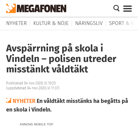
NYHETER
KULTUR & NÖJE
NÄRINGSLIV
SPORT & HÄ
Avspärrning på skola i
Vindeln – polisen utreder
misstänkt våldtäkt
Publicerad 04 nov 2020, kl 10:25
(uppdaterad 04 nov 2020, kl 11:37)
NYHETER
En våldtäkt misstänks ha begåtts på
en skola i Vindeln.
ANNONS MOBILE TOP