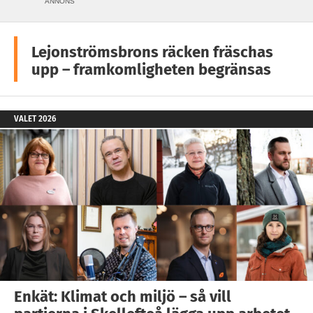
ANNONS
Lejonströmsbrons räcken fräschas
upp – framkomligheten begränsas
VALET 2026
Enkät: Klimat och miljö – så vill