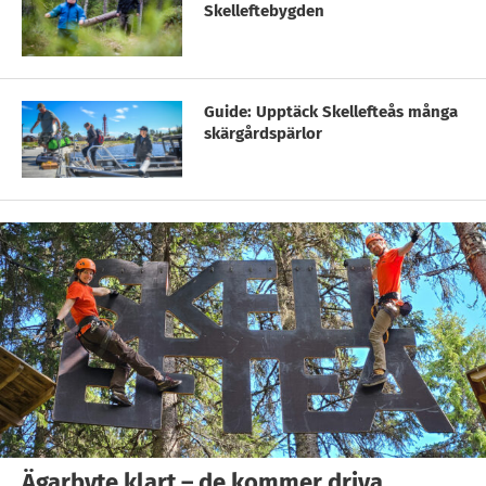
Skelleftebygden
Guide: Upptäck Skellefteås många
skärgårdspärlor
Ägarbyte klart – de kommer driva