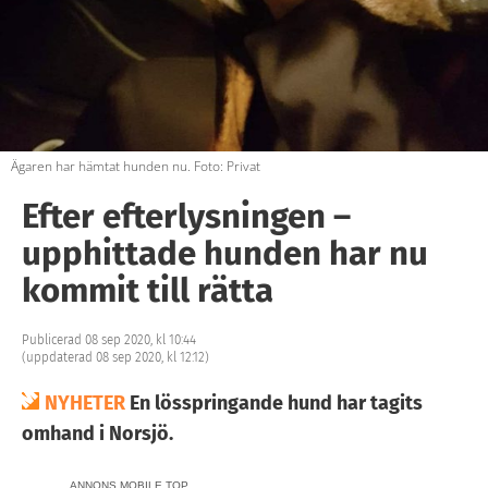
Ägaren har hämtat hunden nu. Foto: Privat
Efter efterlysningen –
upphittade hunden har nu
kommit till rätta
Publicerad 08 sep 2020, kl 10:44
(uppdaterad 08 sep 2020, kl 12:12)
NYHETER
En lösspringande hund har tagits
omhand i Norsjö.
ANNONS MOBILE TOP