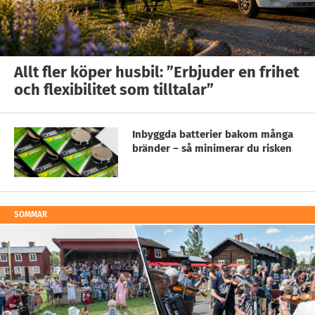
Allt fler köper husbil: ”Erbjuder en frihet
och flexibilitet som tilltalar”
Inbyggda batterier bakom många
bränder – så minimerar du risken
SOMMAR