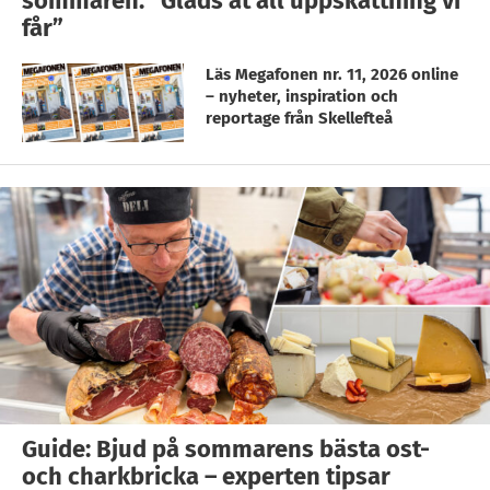
sommaren: ”Gläds åt all uppskattning vi
får”
Läs Megafonen nr. 11, 2026 online
– nyheter, inspiration och
reportage från Skellefteå
Guide: Bjud på sommarens bästa ost-
och charkbricka – experten tipsar