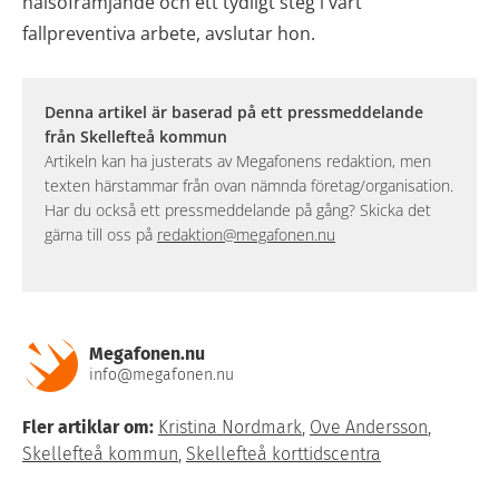
hälsofrämjande och ett tydligt steg i vårt
fallpreventiva arbete, avslutar hon.
Denna artikel är baserad på ett pressmeddelande
från Skellefteå kommun
Artikeln kan ha justerats av Megafonens redaktion, men
texten härstammar från ovan nämnda företag/organisation.
Har du också ett pressmeddelande på gång? Skicka det
gärna till oss på
redaktion@megafonen.nu
Megafonen.nu
info@megafonen.nu
Fler artiklar om:
Kristina Nordmark
,
Ove Andersson
,
Skellefteå kommun
,
Skellefteå korttidscentra