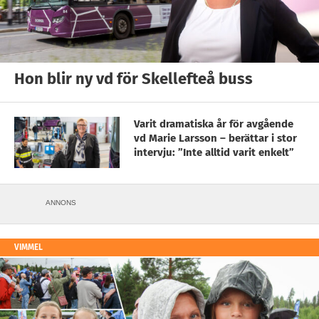
Hon blir ny vd för Skellefteå buss
Varit dramatiska år för avgående
vd Marie Larsson – berättar i stor
intervju: ”Inte alltid varit enkelt”
ANNONS
VIMMEL