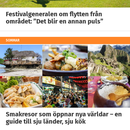
Festivalgeneralen om flytten från
området: ”Det blir en annan puls”
SOMMAR
Smakresor som öppnar nya världar – en
guide till sju länder, sju kök