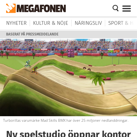
NYHETER
KULTUR & NÖJE
NÄRINGSLIV
SPORT & HÄ
BASERAT PÅ PRESSMEDDELANDE
Turborillas varumärke Mad Skills BMX har över 25 miljoner nedlanddningar.
Ny spelstudio öppnar kontor