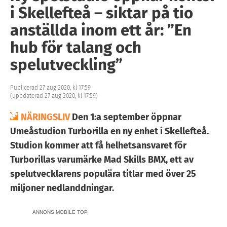
i Skellefteå – siktar på tio
anställda inom ett år: ”En
hub för talang och
spelutveckling”
Publicerad 27 aug 2020, kl 17:59
(uppdaterad 27 aug 2020, kl 17:59)
NÄRINGSLIV
Den 1:a september öppnar
Umeåstudion Turborilla en ny enhet i Skellefteå.
Studion kommer att få helhetsansvaret för
Turborillas varumärke Mad Skills BMX, ett av
spelutvecklarens populära titlar med över 25
miljoner nedlanddningar.
ANNONS MOBILE TOP