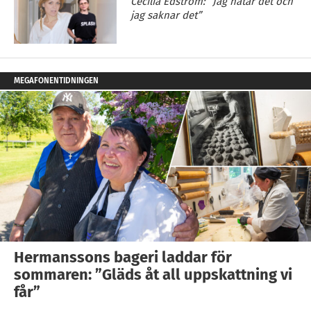
Cecilia Edström: ”Jag hatar det och
jag saknar det”
MEGAFONENTIDNINGEN
Hermanssons bageri laddar för
sommaren: ”Gläds åt all uppskattning vi
får”