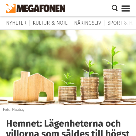
NYHETER
KULTUR & NÖJE
NÄRINGSLIV
SPORT & HÄ
Foto: Pixabay
Hemnet: Lägenheterna och
villorna som såldes till högst