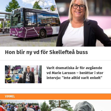
Hon blir ny vd för Skellefteå buss
Varit dramatiska år för avgående
vd Marie Larsson – berättar i stor
intervju: ”Inte alltid varit enkelt”
VIMMEL