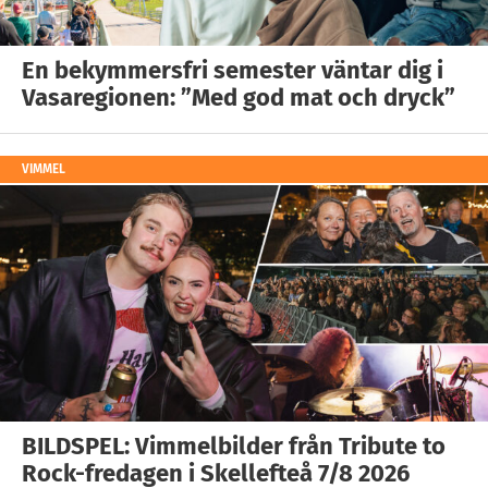
En bekymmersfri semester väntar dig i
Vasaregionen: ”Med god mat och dryck”
VIMMEL
BILDSPEL: Vimmelbilder från Tribute to
Rock-fredagen i Skellefteå 7/8 2026