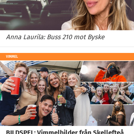
Anna Laurila: Buss 210 mot Byske
VIMMEL
BILDSPEL: Vimmelbilder från Skellefteå