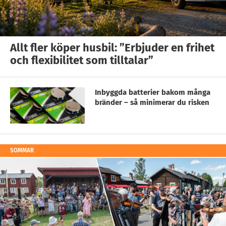
Allt fler köper husbil: ”Erbjuder en frihet
och flexibilitet som tilltalar”
Inbyggda batterier bakom många
bränder – så minimerar du risken
SOMMAR