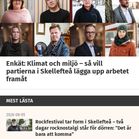
Enkät: Klimat och miljö – så vill
partierna i Skellefteå lägga upp arbetet
framåt
MEST LÄSTA
2026-08-05
Rockfestival tar form i Skellefteå – två
dagar rocknostalgi står för dörren: ”Det är
bara att komma”