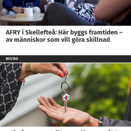
AFRY i Skellefteå: Här byggs framtiden –
av människor som vill göra skillnad
BOSTAD