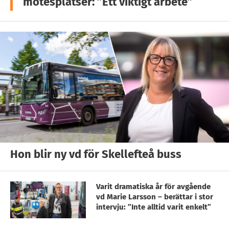
mötesplatser: ”Ett viktigt arbete”
Hon blir ny vd för Skellefteå buss
Varit dramatiska år för avgående
vd Marie Larsson – berättar i stor
intervju: ”Inte alltid varit enkelt”