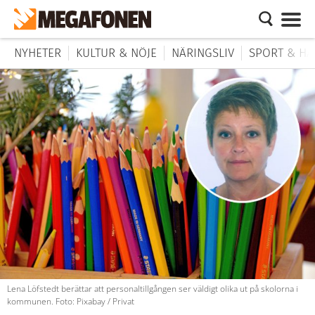
NYHETER
KULTUR & NÖJE
NÄRINGSLIV
SPORT & HÄ
Lena Löfstedt berättar att personaltillgången ser väldigt olika ut på skolorna i
kommunen. Foto: Pixabay / Privat