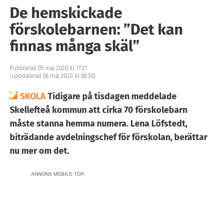
De hemskickade
förskolebarnen: ”Det kan
finnas många skäl”
Publicerad 05 maj 2020, kl 17:27
(uppdaterad 06 maj 2020, kl 08:30)
SKOLA
Tidigare på tisdagen meddelade
Skellefteå kommun att cirka 70 förskolebarn
måste stanna hemma numera. Lena Löfstedt,
biträdande avdelningschef för förskolan, berättar
nu mer om det.
ANNONS MOBILE TOP