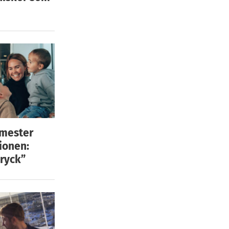
emester
ionen:
ryck”