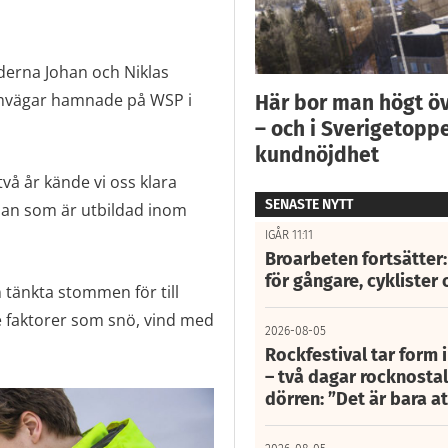
derna Johan och Niklas
omvägar hamnade på WSP i
Här bor man högt ö
– och i Sverigetoppe
kundnöjdhet
vå år kände vi oss klara
SENASTE NYTT
ohan som är utbildad inom
IGÅR 11:11
Broarbeten fortsätter
för gångare, cyklister 
n tänkta stommen för till
e faktorer som snö, vind med
2026-08-05
Rockfestival tar form i
– två dagar rocknostalg
dörren: ”Det är bara 