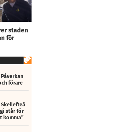
ver staden
n för
: Påverkan
och förare
 Skellefteå
i står för
att komma”