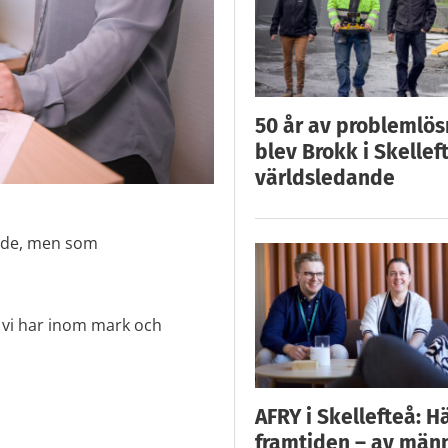
50 år av problemlös
blev Brokk i Skellef
världsledande
åde, men som
 vi har inom mark och
AFRY i Skellefteå: H
framtiden – av män