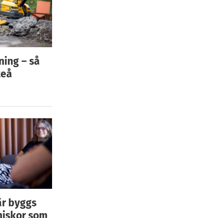
ning – så
teå
är byggs
niskor som