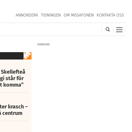
ANNONSERA
TIDNINGEN
OM MEGAFONEN
KONTAKTA OSS
ANNONS
 Skellefteå
i står för
att komma”
fter krasch –
eå centrum