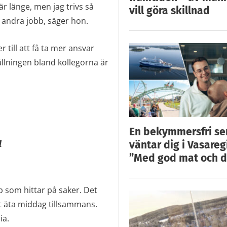
här länge, men jag trivs så
vill göra skillnad
r andra jobb, säger hon.
r till att få ta mer ansvar
llningen bland kollegorna är
En bekymmersfri s
a
väntar dig i Vasareg
”Med god mat och d
p som hittar på saker. Det
tt äta middag tillsammans.
ia.