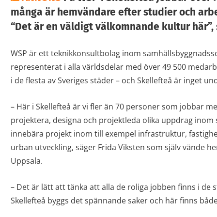
många är hemvändare efter studier och arbe
“Det är en väldigt välkomnande kultur här”, 
WSP är ett teknikkonsultbolag inom samhällsbyggnadss
representerat i alla världsdelar med över 49 500 medarb
i de flesta av Sveriges städer – och Skellefteå är inget un
– Här i Skellefteå är vi fler än 70 personer som jobbar med
projektera, designa och projektleda olika uppdrag inom
innebära projekt inom till exempel infrastruktur, fastighe
urban utveckling, säger Frida Viksten som själv vände hem t
Uppsala.
– Det är lätt att tänka att alla de roliga jobben finns i d
Skellefteå byggs det spännande saker och här finns båd