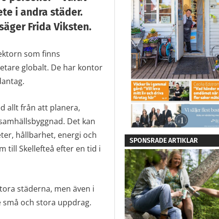
te i andra städer.
säger Frida Viksten.
ektorn som finns
etare globalt. De har kontor
dantag.
 allt från att planera,
 samhällsbyggnad. Det kan
ter, hållbarhet, energi och
SPONSRADE ARTIKLAR
ill Skellefteå efter en tid i
e stora städerna, men även i
e små och stora uppdrag.