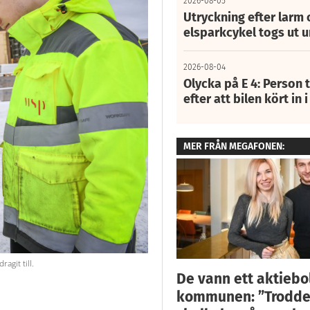
2026-08-05
Utryckning efter larm
elsparkcykel togs ut 
2026-08-04
Olycka på E 4: Person t
efter att bilen kört in 
MER FRÅN MEGAFONEN:
git till.
De vann ett aktiebo
kommunen: ”Trodde i