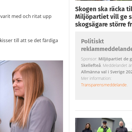
Skogen ska räcka till
varit med och ritat upp
Miljöpartiet vill ge
skogsägare större fr
sser till att se det färdiga
Politiskt
reklammeddeland
Sponsor:
Miljöpartiet de g
Skellefteå
. Meddelandet är k
Allmänna val i Sverige 20
Mer information:
Transparensmeddelande
.