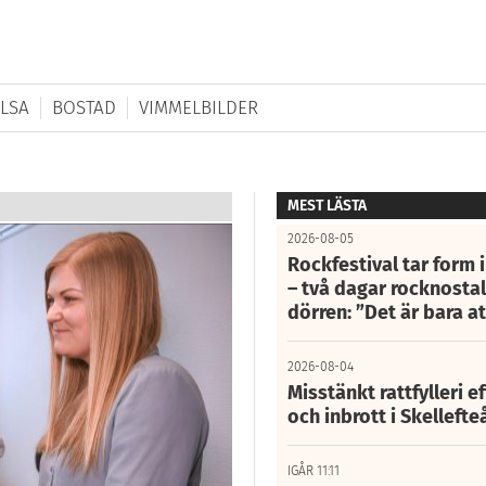
LSA
BOSTAD
VIMMELBILDER
MEST LÄSTA
2026-08-05
Rockfestival tar form i
– två dagar rocknostalg
dörren: ”Det är bara 
2026-08-04
Misstänkt rattfylleri e
och inbrott i Skelleft
IGÅR 11:11