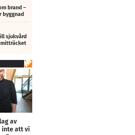
 om brand –
ur byggnad
ill sjukvård
i mitträcket
lag av
nte att vi