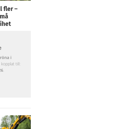
 fler –
 små
ihet
e
röna i
opplat till:
26
.