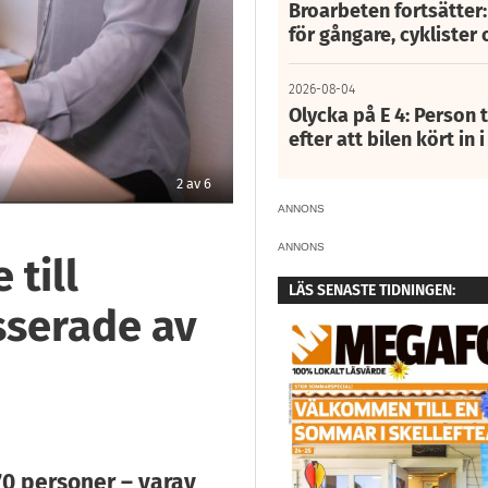
Broarbeten fortsätter
för gångare, cyklister 
2026-08-04
Olycka på E 4: Person t
efter att bilen kört in 
2
av
6
ANNONS
Frida Viksten har varit med och ritat upp gå
ANNONS
till
LÄS SENASTE TIDNINGEN:
esserade av
70 personer – varav