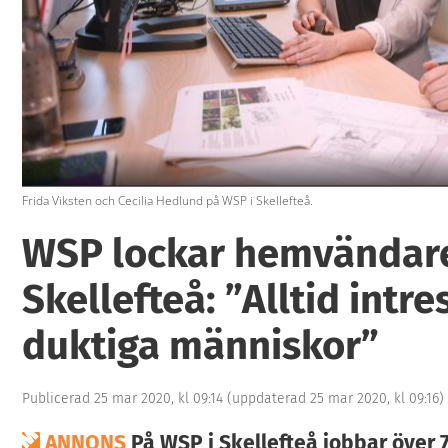
6
Frida Viksten och Cecilia Hedlund på WSP i Skellefteå.
WSP lockar hemvändare 
Skellefteå: ”Alltid intr
duktiga människor”
Publicerad 25 mar 2020, kl 09:14
(uppdaterad 25 mar 2020, kl 09:16)
ANNONS
På WSP i Skellefteå jobbar över 