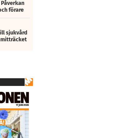
: Påverkan
och förare
ill sjukvård
i mitträcket