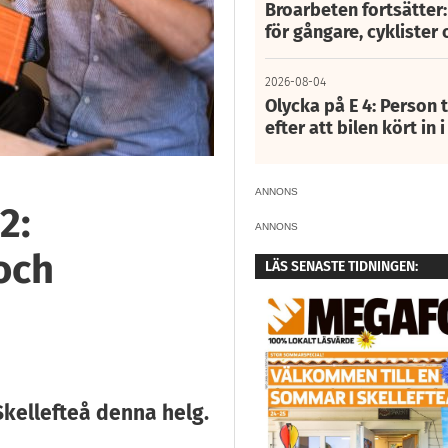
Broarbeten fortsätter
för gångare, cyklister 
2026-08-04
Olycka på E 4: Person t
efter att bilen kört in 
ANNONS
2:
ANNONS
och
LÄS SENASTE TIDNINGEN:
Skellefteå denna helg.