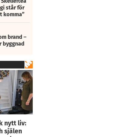
 Skellefteå
i står för
att komma”
 om brand –
ur byggnad
 nytt liv:
h själen