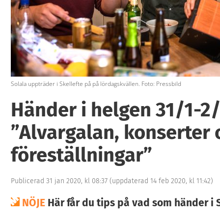
Solala uppträder i Skellefte på på lördagskvällen. Foto: Pressbild
Händer i helgen 31/1-2/
”Alvargalan, konserter 
föreställningar”
Publicerad 31 jan 2020, kl 08:37
(uppdaterad 14 feb 2020, kl 11:42)
NÖJE
Här får du tips på vad som händer i 