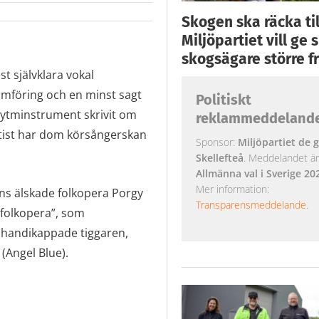
Skogen ska räcka till
Miljöpartiet vill ge
skogsägare större fr
t självklara vokal
ämföring och en minst sagt
Politiskt
ytminstrument skrivit om
reklammeddeland
rtist har dom körsångerskan
Sponsor:
Miljöpartiet de g
Skellefteå
. Meddelandet är k
Allmänna val i Sverige 20
Mer information:
ns älskade folkopera Porgy
Transparensmeddelande
.
”folkopera”, som
handikappade tiggaren,
(Angel Blue).