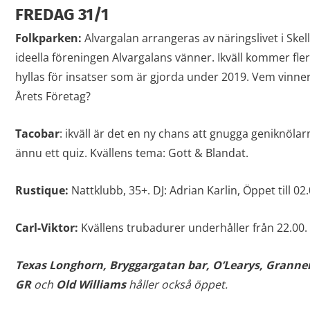
FREDAG 31/1
Folkparken:
Alvargalan arrangeras av näringslivet i Sk
ideella föreningen Alvargalans vänner. Ikväll kommer fler
hyllas för insatser som är gjorda under 2019. Vem vinner 
Årets Företag?
Tacobar
: ikväll är det en ny chans att gnugga geniknölarn
ännu ett quiz. Kvällens tema: Gott & Blandat.
Rustique:
Nattklubb, 35+. DJ: Adrian Karlin, Öppet till 02.
Carl-Viktor:
Kvällens trubadurer underhåller från 22.00. Ö
Texas Longhorn, Bryggargatan bar, O’Learys, Granne
GR
och
Old Williams
håller också öppet.