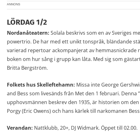
ANNONS
LÖRDAG 1/2
Nordanåteatern:
Solala beskrivs som en av Sveriges mes
powertrio. De har med ett unikt tonspråk, bländande st
varierad repertoar ackompanjerat av hemmasnickrade r
boken om hur sång i grupp kan låta. Med sig som gästa
Britta Bergström.
Folkets hus Skelleftehamn:
Missa inte George Gershwi
and Bess som livesänds från Met den 1 februari. Denna 
upphovsmännen beskrev den 1935, är historien om den 
Porgy (Eric Owens) och hans kärlek till narkomanen Bess 
Verandan:
Nattklubb, 20+, DJ Widmark. Öppet till 02.00.