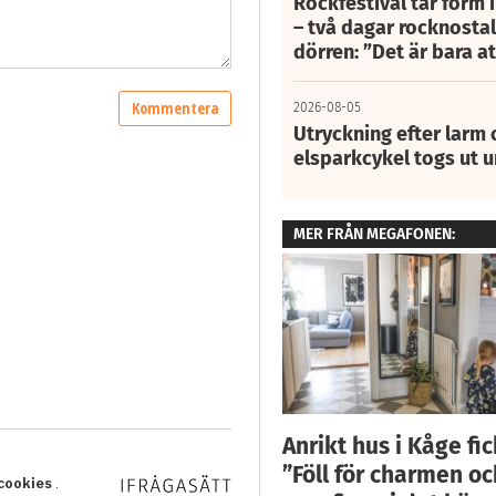
Rockfestival tar form i
– två dagar rocknostalg
dörren: ”Det är bara 
2026-08-05
Utryckning efter larm
elsparkcykel togs ut 
MER FRÅN MEGAFONEN:
Anrikt hus i Kåge fick
”Föll för charmen oc