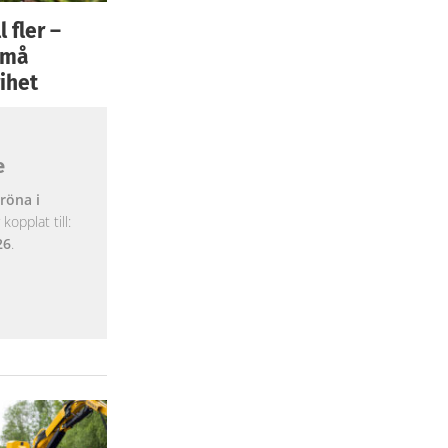
 fler –
 små
ihet
e
röna i
opplat till:
26
.