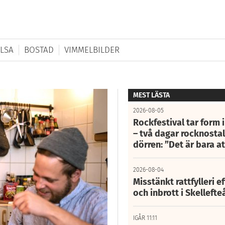
LSA
BOSTAD
VIMMELBILDER
MEST LÄSTA
2026-08-05
Rockfestival tar form i
– två dagar rocknostalg
dörren: ”Det är bara 
2026-08-04
Misstänkt rattfylleri e
och inbrott i Skelleft
IGÅR 11:11