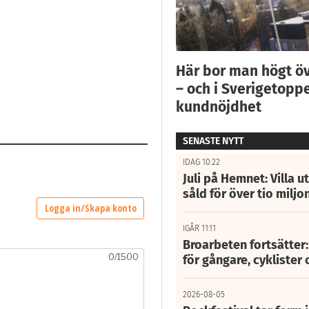
Här bor man högt ö
– och i Sverigetoppe
kundnöjdhet
SENASTE NYTT
IDAG 10:22
Juli på Hemnet: Villa u
såld för över tio miljo
IGÅR 11:11
Broarbeten fortsätter
för gångare, cyklister 
2026-08-05