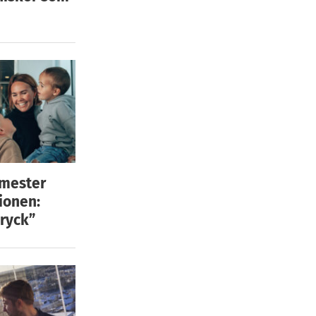
emester
ionen:
ryck”