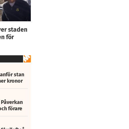
ver staden
n för
tanför stan
ner kronor
: Påverkan
och förare