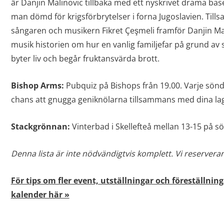
är Danjin Malinovic tillbaka med ett nyskrivet drama bas
man dömd för krigsförbrytelser i forna Jugoslavien. Ti
sångaren och musikern Fikret Çeşmeli framför Danjin Ma
musik historien om hur en vanlig familjefar på grund av 
byter liv och begår fruktansvärda brott.
Bishop Arms:
Pubquiz på Bishops från 19.00. Varje sönda
chans att gnugga geniknölarna tillsammans med dina 
Stackgrönnan:
Vinterbad i Skellefteå mellan 13-15 på s
Denna lista är inte nödvändigtvis komplett. Vi reserverar 
För tips om fler event, utställningar och föreställning
kalender här »