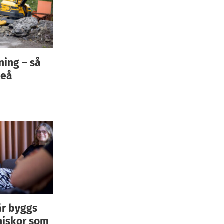
ning – så
teå
är byggs
niskor som