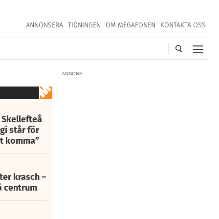
ANNONSERA
TIDNINGEN
OM MEGAFONEN
KONTAKTA OSS
ANNONS
 Skellefteå
i står för
att komma”
fter krasch –
eå centrum