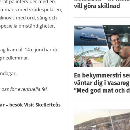
erat på intervjuer med en
vill göra skillnad
llsammans med skådespelaren,
linovic med ord, sång och
speciella omständigheter,
g fram till 14:e juni har du
lagmedlemmar.
öndagar.
En bekymmersfri s
väntar dig i Vasareg
oss för eventuella fel.
”Med god mat och d
ar – besök Visit Skellefteås