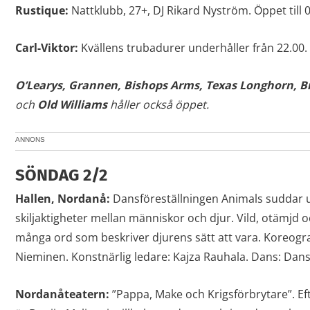
Rustique:
Nattklubb, 27+, DJ Rikard Nyström. Öppet till 0
Carl-Viktor:
Kvällens trubadurer underhåller från 22.00. Ö
O’Learys, Grannen,
Bishops Arms, Texas Longhorn, B
och
Old Williams
håller också öppet.
ANNONS
SÖNDAG 2/2
Hallen, Nordanå:
Dansföreställningen Animals suddar u
skiljaktigheter mellan människor och djur. Vild, otämjd o
många ord som beskriver djurens sätt att vara. Koreogra
Nieminen. Konstnärlig ledare: Kajza Rauhala. Dans: Dan
Nordanåteatern:
”Pappa, Make och Krigsförbrytare”. Ef