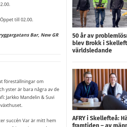
2.00.
ppet till 02.00.
ryggargatans Bar, New GR
50 år av problemlös
blev Brokk i Skellef
världsledande
t föreställningar om
ch yster är bara några av de
fi: Jarkko Mandelin & Suvi
sväxthuset.
AFRY i Skellefteå: H
ter succén Var är mitt hem
framtiden – av män