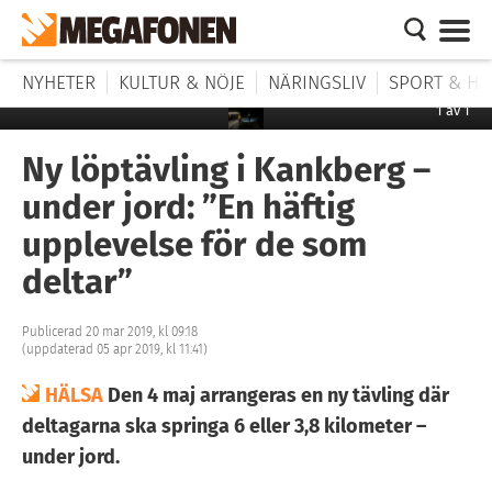
NYHETER
KULTUR & NÖJE
NÄRINGSLIV
SPORT & HÄ
1
av
1
Ny löptävling i Kankberg –
under jord: ”En häftig
upplevelse för de som
deltar”
Publicerad 20 mar 2019, kl 09:18
(uppdaterad 05 apr 2019, kl 11:41)
HÄLSA
Den 4 maj arrangeras en ny tävling där
deltagarna ska springa 6 eller 3,8 kilometer –
under jord.