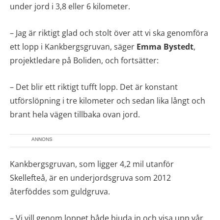
under jord i 3,8 eller 6 kilometer.
– Jag är riktigt glad och stolt över att vi ska genomföra
ett lopp i Kankbergsgruvan, säger
Emma Bystedt
,
projektledare på Boliden, och fortsätter:
– Det blir ett riktigt tufft lopp. Det är konstant
utförslöpning i tre kilometer och sedan lika långt och
brant hela vägen tillbaka ovan jord.
ANNONS
Kankbergsgruvan, som ligger 4,2 mil utanför
Skellefteå, är en underjordsgruva som 2012
återföddes som guldgruva.
– Vi vill genom loppet både bjuda in och visa upp vår