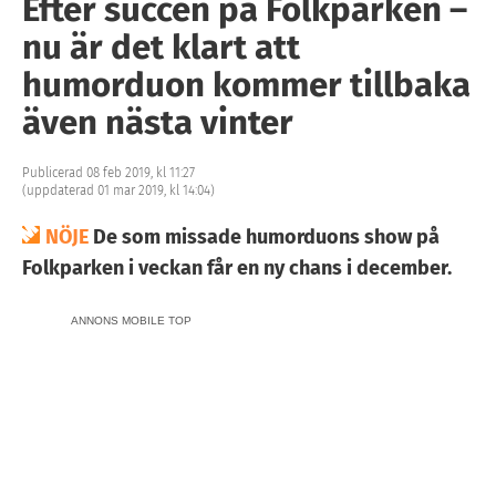
Efter succén på Folkparken –
nu är det klart att
humorduon kommer tillbaka
även nästa vinter
Publicerad 08 feb 2019, kl 11:27
(uppdaterad 01 mar 2019, kl 14:04)
NÖJE
De som missade humorduons show på
Folkparken i veckan får en ny chans i december.
ANNONS MOBILE TOP