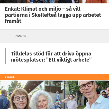
Enkät: Klimat och miljö – så vill
partierna i Skellefteå lägga upp arbetet
framåt
ANNONS
Tilldelas stöd för att driva öppna
mötesplatser: ”Ett viktigt arbete”
VIMMEL