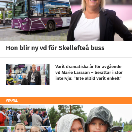
Hon blir ny vd för Skellefteå buss
Varit dramatiska år för avgående
vd Marie Larsson – berättar i stor
intervju: ”Inte alltid varit enkelt”
VIMMEL