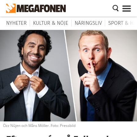
NYHETER
KULTUR & NÖJE
NÄRINGSLIV
SPORT & HÄ
Özz Nûjen och Måns Möller. Foto: Pressbild