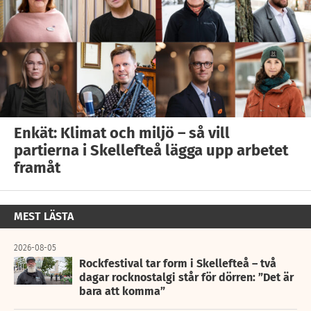
Enkät: Klimat och miljö – så vill
partierna i Skellefteå lägga upp arbetet
framåt
MEST LÄSTA
2026-08-05
Rockfestival tar form i Skellefteå – två
dagar rocknostalgi står för dörren: ”Det är
bara att komma”