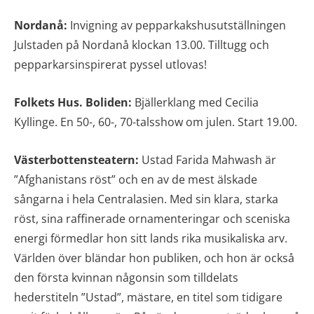
Nordanå:
Invigning av pepparkakshusutställningen
Julstaden på Nordanå klockan 13.00. Tilltugg och
pepparkarsinspirerat pyssel utlovas!
Folkets Hus. Boliden:
Bjällerklang med Cecilia
Kyllinge. En 50-, 60-, 70-talsshow om julen. Start 19.00.
Västerbottensteatern:
Ustad Farida Mahwash är
”Afghanistans röst” och en av de mest älskade
sångarna i hela Centralasien. Med sin klara, starka
röst, sina raffinerade ornamenteringar och sceniska
energi förmedlar hon sitt lands rika musikaliska arv.
Världen över bländar hon publiken, och hon är också
den första kvinnan någonsin som tilldelats
hederstiteln ”Ustad”, mästare, en titel som tidigare