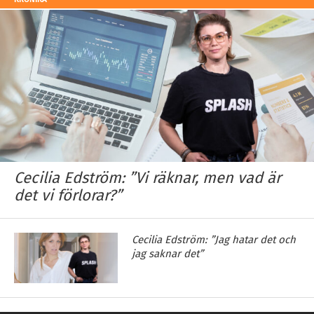
Cecilia Edström: ”Vi räknar, men vad är
det vi förlorar?”
Cecilia Edström: ”Jag hatar det och
jag saknar det”