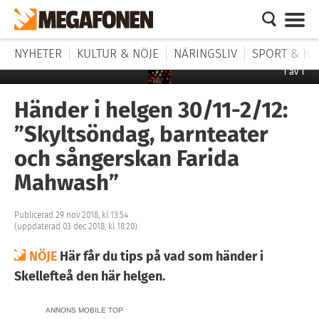
NYHETER
KULTUR & NÖJE
NÄRINGSLIV
SPORT & HÄ
1
av
1
Händer i helgen 30/11-2/12:
”Skyltsöndag, barnteater
och sångerskan Farida
Mahwash”
Publicerad 29 nov 2018, kl 13:54
(uppdaterad 03 dec 2018, kl 18:20)
NÖJE
Här får du tips på vad som händer i
Skellefteå den här helgen.
ANNONS MOBILE TOP