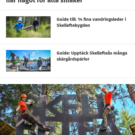
har något för alla smaker
Guide till: 14 fina vandringsleder i
Skelleftebygden
Guide: Upptäck Skellefteås många
skärgårdspärlor