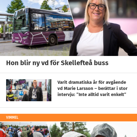
Hon blir ny vd för Skellefteå buss
Varit dramatiska år för avgående
vd Marie Larsson – berättar i stor
intervju: ”Inte alltid varit enkelt”
VIMMEL