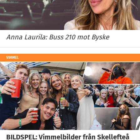
Anna Laurila: Buss 210 mot Byske
VIMMEL
BILDSPEL: Vimmelbilder från Skellefteå