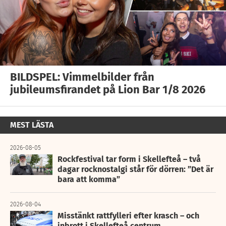
BILDSPEL: Vimmelbilder från
jubileumsfirandet på Lion Bar 1/8 2026
MEST LÄSTA
2026-08-05
Rockfestival tar form i Skellefteå – två
dagar rocknostalgi står för dörren: ”Det är
bara att komma”
2026-08-04
Misstänkt rattfylleri efter krasch – och
inbrott i Skellefteå centrum