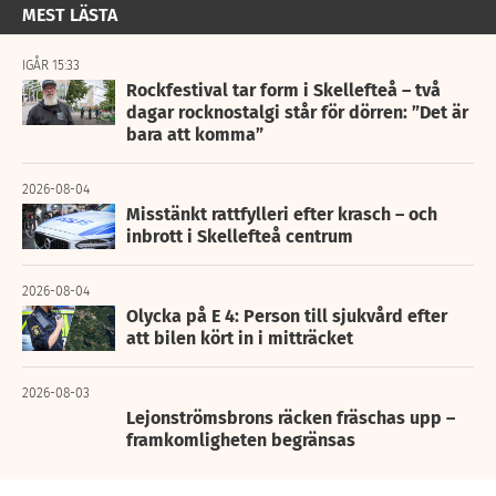
MEST LÄSTA
IGÅR 15:33
Rockfestival tar form i Skellefteå – två
dagar rocknostalgi står för dörren: ”Det är
bara att komma”
2026-08-04
Misstänkt rattfylleri efter krasch – och
inbrott i Skellefteå centrum
2026-08-04
Olycka på E 4: Person till sjukvård efter
att bilen kört in i mitträcket
2026-08-03
Lejonströmsbrons räcken fräschas upp –
framkomligheten begränsas