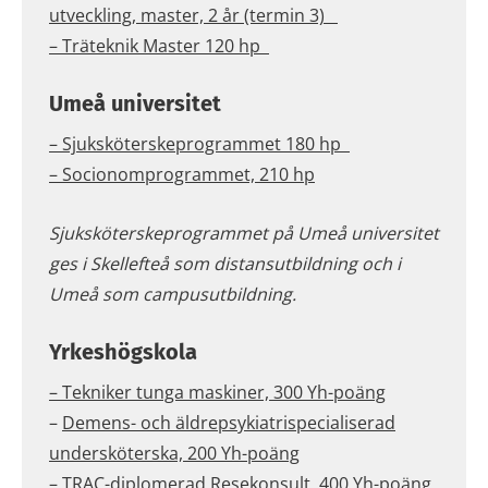
utveckling, master, 2 år (termin 3)
– Träteknik Master 120 hp
Umeå universitet
– Sjuksköterskeprogrammet 180 hp
– Socionomprogrammet, 210 hp
Sjuksköterskeprogrammet på Umeå universitet
ges i Skellefteå som distansutbildning och i
Umeå som campusutbildning.
Yrkeshögskola
– Tekniker tunga maskiner, 300 Yh-poäng
–
Demens- och äldrepsykiatrispecialiserad
undersköterska, 200 Yh-poäng
–
TRAC-diplomerad Resekonsult, 400 Yh-poäng