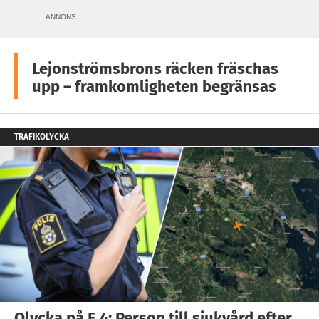
ANNONS
Lejonströmsbrons räcken fräschas
upp – framkomligheten begränsas
TRAFIKOLYCKA
Olycka på E 4: Person till sjukvård efter