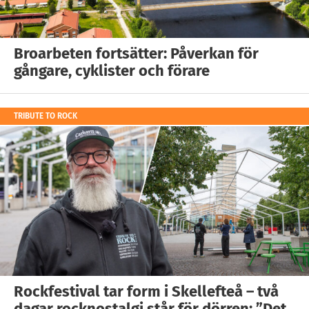
Broarbeten fortsätter: Påverkan för
gångare, cyklister och förare
TRIBUTE TO ROCK
Rockfestival tar form i Skellefteå – två
dagar rocknostalgi står för dörren: ”Det