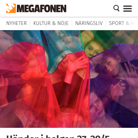
NYHETER
KULTUR & NÖJE
NÄRINGSLIV
SPORT & HÄ