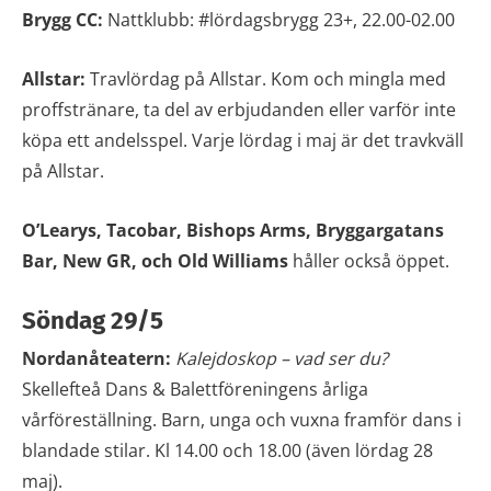
Brygg CC:
Nattklubb: #lördagsbrygg 23+, 22.00-02.00
Allstar:
Travlördag på Allstar. Kom och mingla med
proffstränare, ta del av erbjudanden eller varför inte
köpa ett andelsspel. Varje lördag i maj är det travkväll
på Allstar.
O’Learys, Tacobar, Bishops Arms, Bryggargatans
Bar, New GR, och Old Williams
håller också öppet.
Söndag 29/5
Nordanåteatern:
Kalejdoskop – vad ser du?
Skellefteå Dans & Balettföreningens årliga
vårföreställning. Barn, unga och vuxna framför dans i
blandade stilar. Kl 14.00 och 18.00 (även lördag 28
maj).