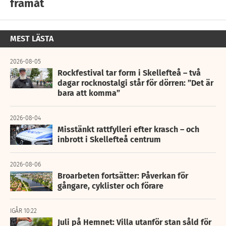
framåt
MEST LÄSTA
2026-08-05
Rockfestival tar form i Skellefteå – två
dagar rocknostalgi står för dörren: ”Det är
bara att komma”
2026-08-04
Misstänkt rattfylleri efter krasch – och
inbrott i Skellefteå centrum
2026-08-06
Broarbeten fortsätter: Påverkan för
gångare, cyklister och förare
IGÅR 10:22
Juli på Hemnet: Villa utanför stan såld för