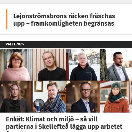
Lejonströmsbrons räcken fräschas
upp – framkomligheten begränsas
VALET 2026
Enkät: Klimat och miljö – så vill
partierna i Skellefteå lägga upp arbetet