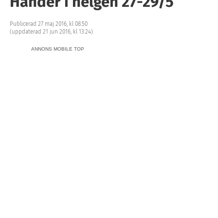
Händer i helgen 27-29/5
Publicerad 27 maj 2016, kl 08:50
(uppdaterad 21 jun 2016, kl 13:24)
ANNONS MOBILE TOP