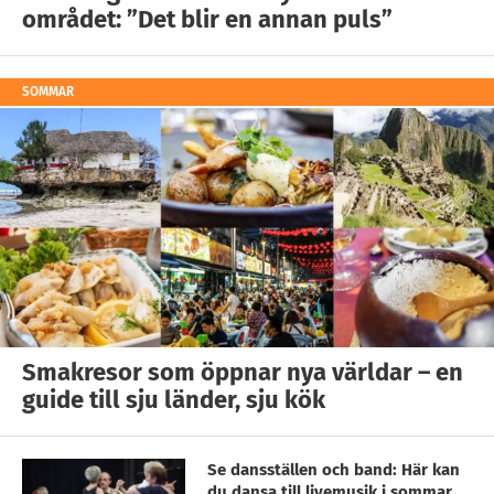
området: ”Det blir en annan puls”
SOMMAR
Smakresor som öppnar nya världar – en
guide till sju länder, sju kök
Se dansställen och band: Här kan
du dansa till livemusik i sommar