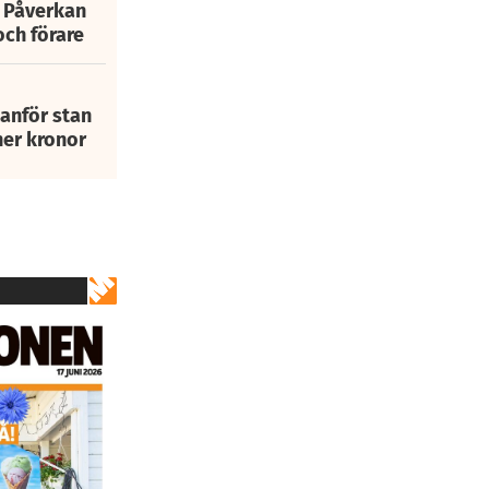
: Påverkan
och förare
tanför stan
ner kronor