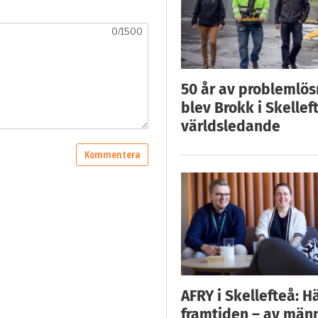
50 år av problemlös
blev Brokk i Skellef
världsledande
AFRY i Skellefteå: H
framtiden – av män