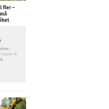
 fler –
 små
ihet
e
röna i
opplat till:
26
.