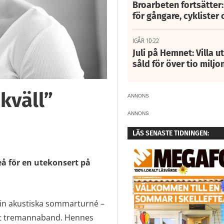
Broarbeten fortsätter
för gångare, cyklister 
IGÅR 10:22
Juli på Hemnet: Villa u
såld för över tio miljo
kväll”
ANNONS
ANNONS
LÄS SENASTE TIDNINGEN:
eå för en utekonsert på
sin akustiska sommarturné –
ett tremannaband. Hennes