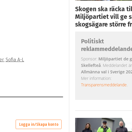
Skogen ska räcka till
Miljöpartiet vill ge
skogsägare större fr
Politiskt
reklammeddeland
Sponsor:
Miljöpartiet de g
er
,
Sofia A-L
Skellefteå
. Meddelandet är k
Allmänna val i Sverige 20
Mer information:
Transparensmeddelande
.