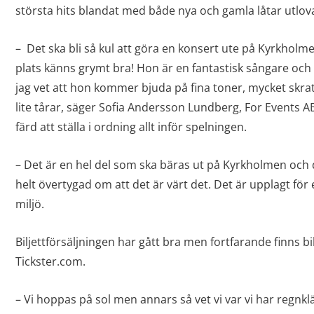
största hits blandat med både nya och gamla låtar utlov
– Det ska bli så kul att göra en konsert ute på Kyrkholm
plats känns grymt bra! Hon är en fantastisk sångare och 
jag vet att hon kommer bjuda på fina toner, mycket skrat
lite tårar, säger Sofia Andersson Lundberg, For Events AB, s
färd att ställa i ordning allt inför spelningen.
– Det är en hel del som ska bäras ut på Kyrkholmen och de
helt övertygad om att det är värt det. Det är upplagt för 
miljö.
Biljettförsäljningen har gått bra men fortfarande finns bil
Tickster.com.
– Vi hoppas på sol men annars så vet vi var vi har regn