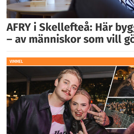
AFRY i Skellefteå: Här by
– av människor som vill g
VIMMEL