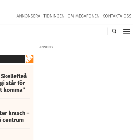
ANNONSERA
TIDNINGEN
OM MEGAFONEN
KONTAKTA OSS
ANNONS
 Skellefteå
i står för
att komma”
fter krasch –
eå centrum