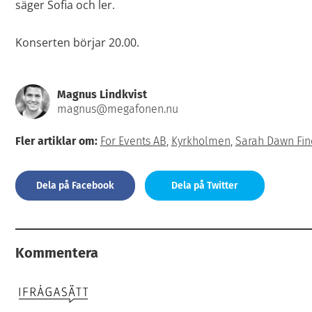
säger Sofia och ler.
Konserten börjar 20.00.
Magnus Lindkvist
magnus@megafonen.nu
Fler artiklar om:
For Events AB
,
Kyrkholmen
,
Sarah Dawn Fin
Dela på Facebook
Dela på Twitter
Kommentera