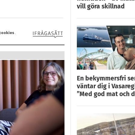
vill göra skillnad
En bekymmersfri s
väntar dig i Vasareg
”Med god mat och d