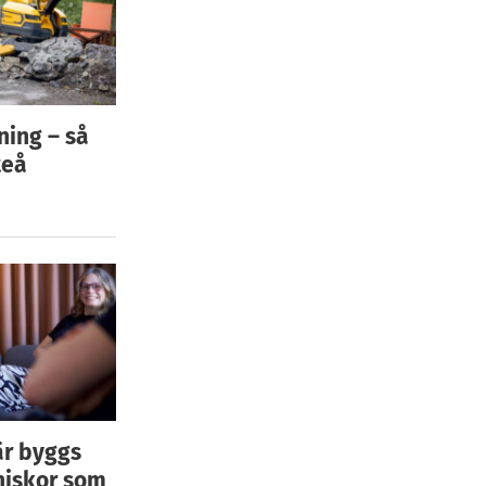
ning – så
teå
är byggs
niskor som