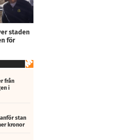
ver staden
n för
r från
en i
tanför stan
ner kronor