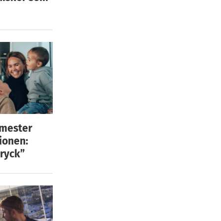
emester
ionen:
ryck”