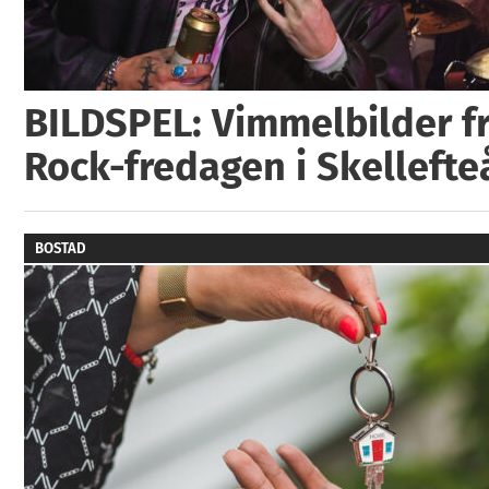
BILDSPEL: Vimmelbilder fr
Rock-fredagen i Skellefte
BOSTAD