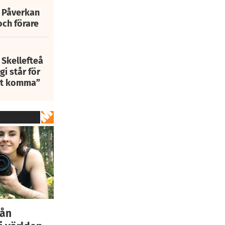
: Påverkan
och förare
 Skellefteå
i står för
att komma”
rån