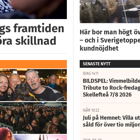
ggs framtiden
Här bor man högt ö
öra skillnad
– och i Sverigetoppe
kundnöjdhet
SENASTE NYTT
IDAG 14:11
BILDSPEL: Vimmelbilde
Tribute to Rock-fredag
Skellefteå 7/8 2026
IGÅR 10:22
Juli på Hemnet: Villa u
såld för över tio miljo