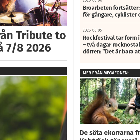
2026-08-06
Broarbeten fortsätter
för gångare, cyklister 
2026-08-05
ån Tribute to
Rockfestival tar form i
å 7/8 2026
– två dagar rocknostalg
dörren: ”Det är bara 
MER FRÅN MEGAFONEN:
De söta ekorrarna f