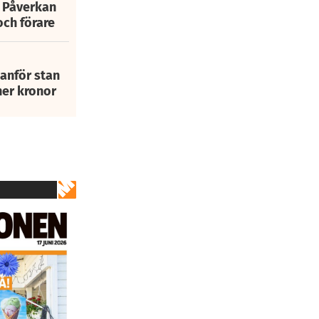
: Påverkan
och förare
tanför stan
ner kronor