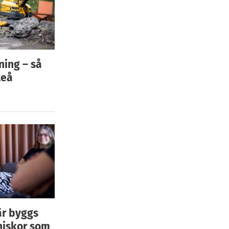
ning – så
teå
är byggs
niskor som