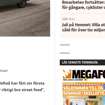
Broarbeten fortsätter
för gångare, cyklister 
IGÅR 10:22
Juli på Hemnet: Villa u
såld för över tio miljo
ANNONS
ANNONS
LÄS SENASTE TIDNINGEN:
ckman
efteå har fått sin första
 riktigt bra street food”,