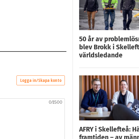
50 år av problemlös
blev Brokk i Skellef
världsledande
AFRY i Skellefteå: H
framtiden – av män