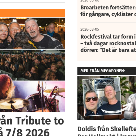
2026-08-06
Broarbeten fortsätter
för gångare, cyklister 
2026-08-05
Rockfestival tar form i
– två dagar rocknostalg
dörren: ”Det är bara 
MER FRÅN MEGAFONEN:
ån Tribute to
Doldis från Skelleft
å 7/8 2026