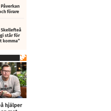
: Påverkan
och förare
 Skellefteå
i står för
att komma”
eå hjälper