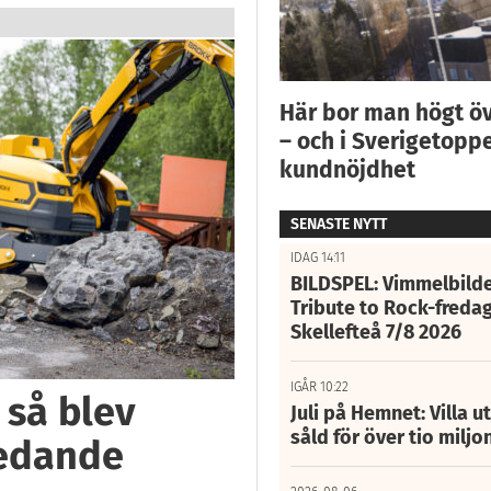
Här bor man högt ö
– och i Sverigetoppe
kundnöjdhet
SENASTE NYTT
IDAG 14:11
BILDSPEL: Vimmelbilde
Tribute to Rock-fredag
Skellefteå 7/8 2026
IGÅR 10:22
 så blev
Juli på Hemnet: Villa u
såld för över tio miljo
ledande