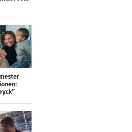
emester
ionen:
ryck”