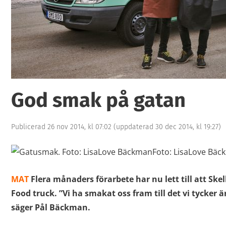
God smak på gatan
Publicerad 26 nov 2014, kl 07:02
(uppdaterad 30 dec 2014, kl 19:27)
Foto: LisaLove Bä
MAT
Flera månaders förarbete har nu lett till att Skell
Food truck. ”Vi ha smakat oss fram till det vi tycker är
säger Pål Bäckman.