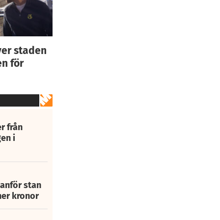
ver staden
n för
r från
en i
tanför stan
ner kronor