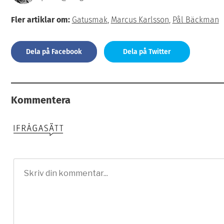
Fler artiklar om:
Gatusmak
,
Marcus Karlsson
,
Pål Bäckman
Dela på Facebook
Dela på Twitter
Kommentera