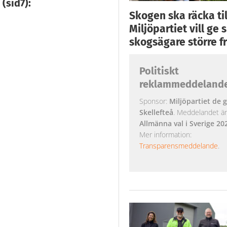
(sid7):
Skogen ska räcka till
Miljöpartiet vill ge
skogsägare större fr
Politiskt
reklammeddeland
Sponsor:
Miljöpartiet de g
Skellefteå
. Meddelandet är k
Allmänna val i Sverige 20
Mer information:
Transparensmeddelande
.