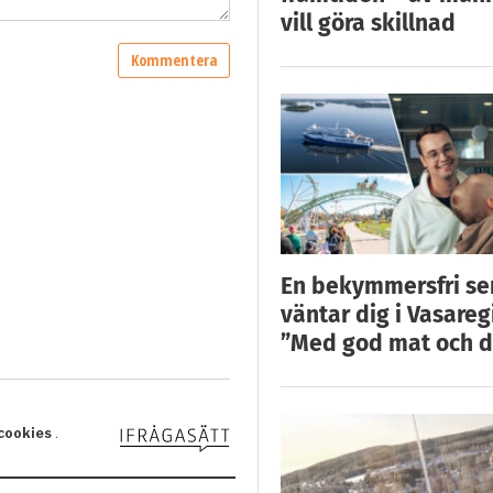
vill göra skillnad
En bekymmersfri s
väntar dig i Vasareg
”Med god mat och d