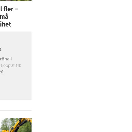
 fler –
 små
ihet
e
röna i
opplat till:
26
.