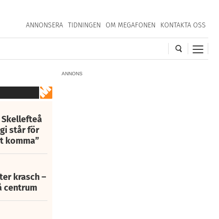
ANNONSERA
TIDNINGEN
OM MEGAFONEN
KONTAKTA OSS
ANNONS
 Skellefteå
i står för
att komma”
fter krasch –
eå centrum