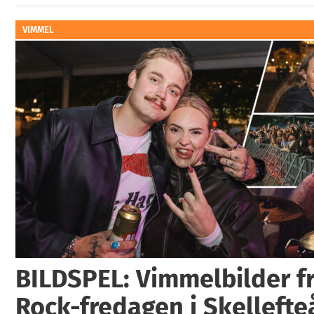
VIMMEL
BILDSPEL: Vimmelbilder fr
Rock-fredagen i Skellefte