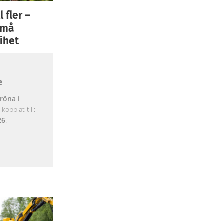
 fler –
 små
ihet
e
röna i
opplat till:
26
.