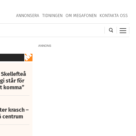
ANNONSERA
TIDNINGEN
OM MEGAFONEN
KONTAKTA OSS
ANNONS
 Skellefteå
i står för
att komma”
fter krasch –
eå centrum