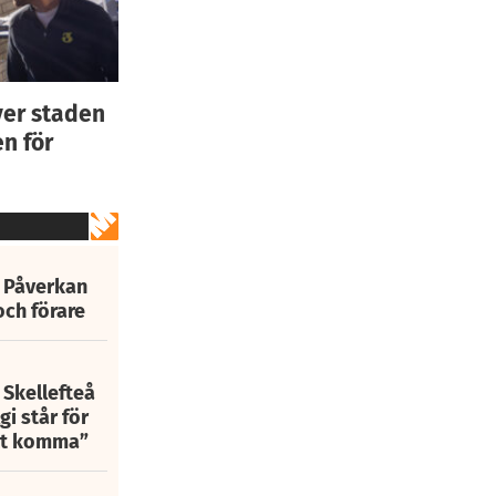
ver staden
n för
: Påverkan
och förare
 Skellefteå
i står för
att komma”