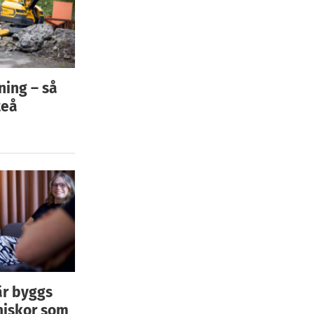
ning – så
teå
är byggs
niskor som