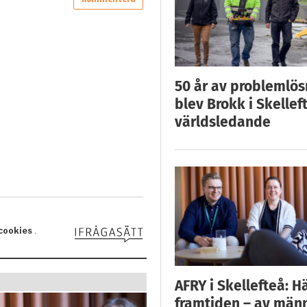
50 år av problemlös
blev Brokk i Skellef
världsledande
AFRY i Skellefteå: H
framtiden – av män