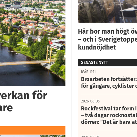
Här bor man högt ö
– och i Sverigetoppe
kundnöjdhet
SENASTE NYTT
IGÅR 11:11
Broarbeten fortsätter
för gångare, cyklister 
verkan för
2026-08-05
are
Rockfestival tar form i
– två dagar rocknostalg
dörren: ”Det är bara 