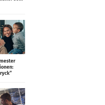
emester
ionen:
ryck”