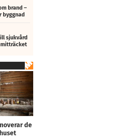
 om brand –
ur byggnad
ill sjukvård
i mitträcket
enoverar de
 huset