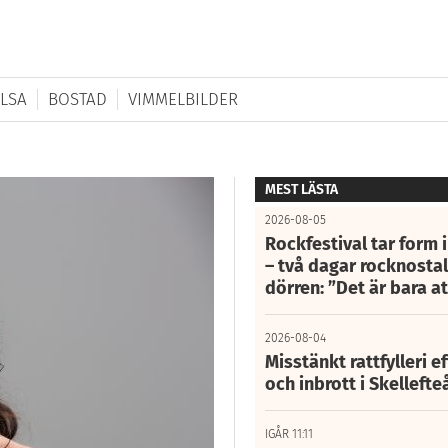
LSA
BOSTAD
VIMMELBILDER
MEST LÄSTA
2026-08-05
Rockfestival tar form i
– två dagar rocknostalg
dörren: ”Det är bara 
2026-08-04
Misstänkt rattfylleri e
och inbrott i Skelleft
IGÅR 11:11