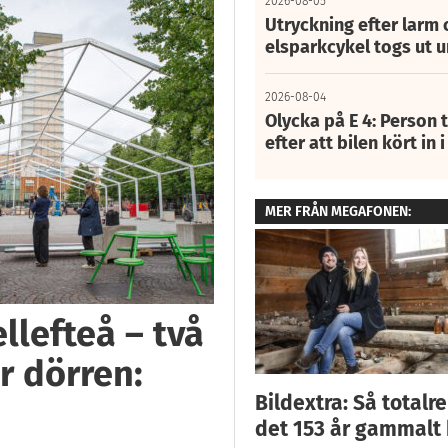
2026-08-05
Utryckning efter larm
elsparkcykel togs ut 
2026-08-04
Olycka på E 4: Person t
efter att bilen kört in 
MER FRÅN MEGAFONEN:
llefteå – två
r dörren:
Bildextra: Så totalr
det 153 år gammalt