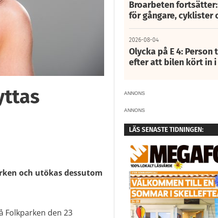
Broarbeten fortsätter
för gångare, cyklister 
2026-08-04
Olycka på E 4: Person t
efter att bilen kört in 
yttas
ANNONS
ANNONS
LÄS SENASTE TIDNINGEN:
n
arken och utökas dessutom
på Folkparken den 23