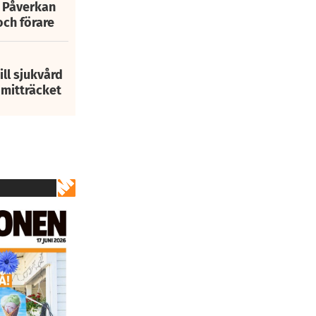
: Påverkan
och förare
ill sjukvård
i mitträcket