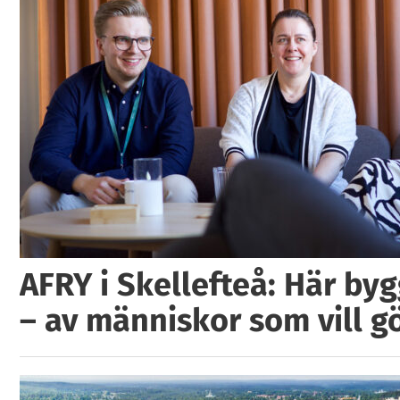
AFRY i Skellefteå: Här by
– av människor som vill g