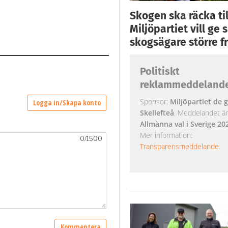
Skogen ska räcka till
Miljöpartiet vill ge
skogsägare större fr
Politiskt
reklammeddeland
Sponsor:
Miljöpartiet de g
Skellefteå
. Meddelandet är k
Allmänna val i Sverige 20
Mer information:
Transparensmeddelande
.