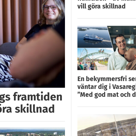
vill göra skillnad
En bekymmersfri s
väntar dig i Vasareg
ggs framtiden
”Med god mat och d
öra skillnad