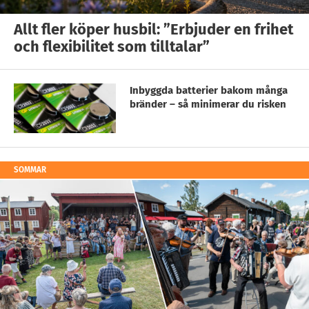
Allt fler köper husbil: ”Erbjuder en frihet
och flexibilitet som tilltalar”
Inbyggda batterier bakom många
bränder – så minimerar du risken
SOMMAR