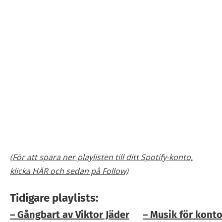
(För att spara ner playlisten till ditt Spotify-konto,
klicka HÄR och sedan på Follow)
Tidigare playlists:
– Gångbart av Viktor Jäder
– Musik för konto