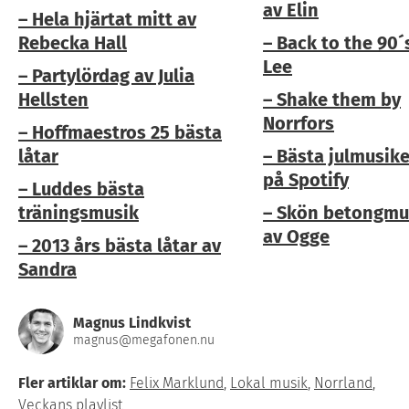
av Elin
– Hela hjärtat mitt av
Rebecka Hall
– Back to the 90´
Lee
– Partylördag av Julia
Hellsten
– Shake them by
Norrfors
– Hoffmaestros 25 bästa
låtar
– Bästa julmusik
på Spotify
– Luddes bästa
träningsmusik
– Skön betongmu
av Ogge
– 2013 års bästa låtar av
Sandra
Magnus Lindkvist
magnus@megafonen.nu
Fler artiklar om:
Felix Marklund
,
Lokal musik
,
Norrland
,
Veckans playlist