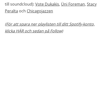
till soundcloud):
Vote Dukakis
,
Üni
Foreman
,
Stacy
Peralta
och
Chicagojazzen
(För att spara ner playlisten till ditt Spotify-konto,
klicka HÄR och sedan på Follow)