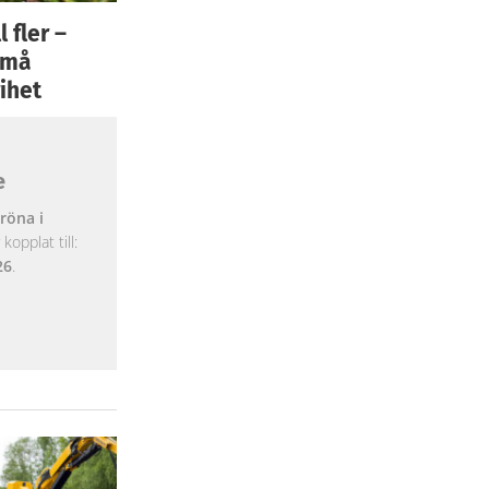
 fler –
 små
ihet
e
röna i
opplat till:
26
.