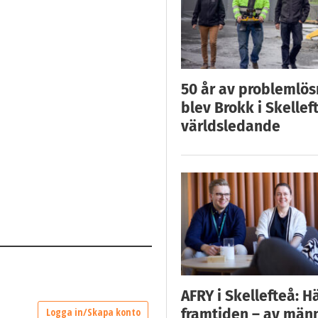
50 år av problemlös
blev Brokk i Skellef
världsledande
AFRY i Skellefteå: H
framtiden – av män