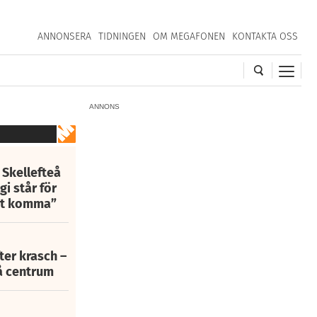
ANNONSERA
TIDNINGEN
OM MEGAFONEN
KONTAKTA OSS
ANNONS
 Skellefteå
i står för
att komma”
fter krasch –
eå centrum