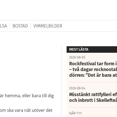
LSA
BOSTAD
VIMMELBILDER
MEST LÄSTA
2026-08-05
Rockfestival tar form i
– två dagar rocknostalg
dörren: ”Det är bara 
2026-08-04
Misstänkt rattfylleri e
där hemma, eller bara till dig
och inbrott i Skelleft
som ska vara nåt utöver det
IGÅR 11:11