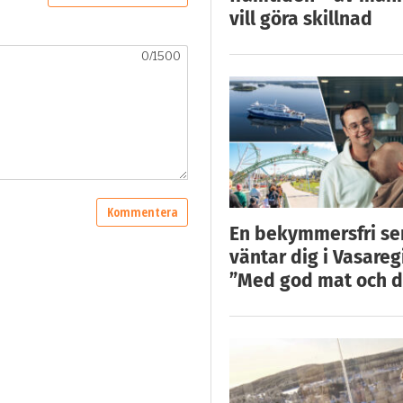
vill göra skillnad
En bekymmersfri s
väntar dig i Vasareg
”Med god mat och d