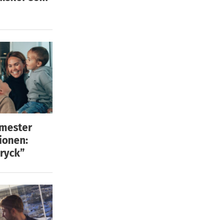
emester
ionen:
ryck”