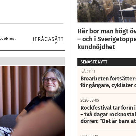
Här bor man högt ö
– och i Sverigetoppe
kundnöjdhet
SENASTE NYTT
IGÅR 11:11
Broarbeten fortsätter
för gångare, cyklister 
2026-08-05
Rockfestival tar form i
– två dagar rocknostalg
dörren: ”Det är bara 