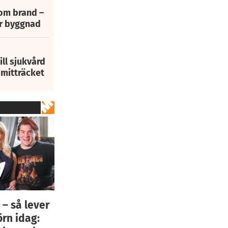
 om brand –
ur byggnad
ill sjukvård
i mitträcket
– så lever
örn idag: