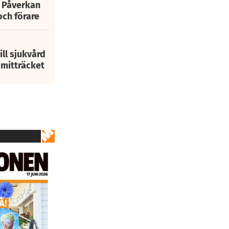
: Påverkan
och förare
ill sjukvård
i mitträcket