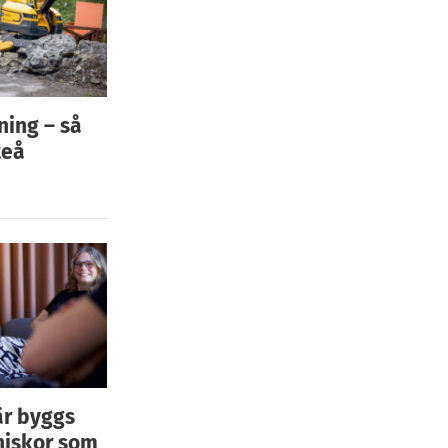
ning – så
teå
är byggs
niskor som