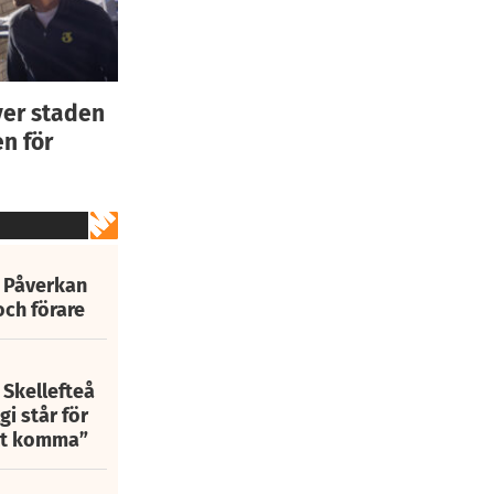
ver staden
n för
: Påverkan
och förare
 Skellefteå
i står för
att komma”