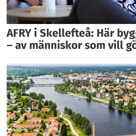
AFRY i Skellefteå: Här by
– av människor som vill g