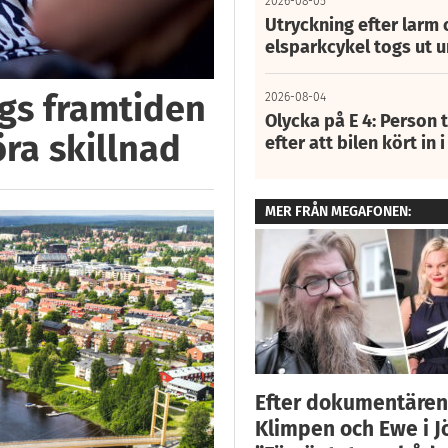
2026-08-05
Utryckning efter larm
elsparkcykel togs ut 
ggs framtiden
2026-08-04
Olycka på E 4: Person t
öra skillnad
efter att bilen kört in 
MER FRÅN MEGAFONEN:
Efter dokumentären 
Klimpen och Ewe i J