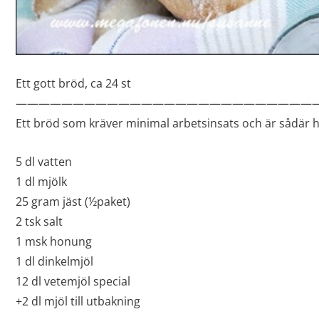
Ett gott bröd, ca 24 st
——————————————————————————
Ett bröd som kräver minimal arbetsinsats och är sådär 
5 dl vatten
1 dl mjölk
25 gram jäst (½paket)
2 tsk salt
1 msk honung
1 dl dinkelmjöl
12 dl vetemjöl special
+2 dl mjöl till utbakning