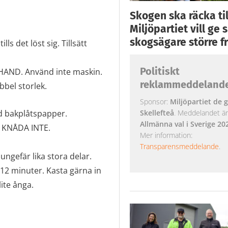
Skogen ska räcka till
Miljöpartiet vill ge
skogsägare större fr
ls det löst sig. Tillsätt
Politiskt
R HAND. Använd inte maskin.
reklammeddeland
bbel storlek.
Sponsor:
Miljöpartiet de g
Skellefteå
. Meddelandet är k
d bakplåtspapper.
Allmänna val i Sverige 20
h KNÅDA INTE.
Mer information:
Transparensmeddelande
.
ungefär lika stora delar.
-12 minuter. Kasta gärna in
lite ånga.