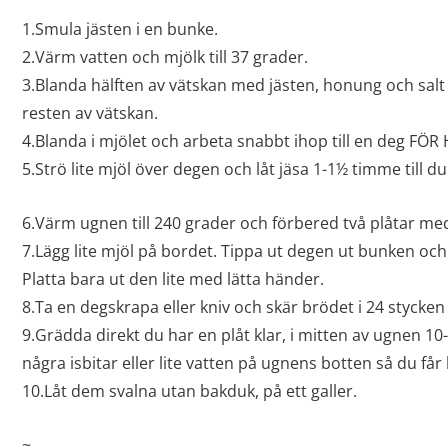
1.Smula jästen i en bunke.
2.Värm vatten och mjölk till 37 grader.
3.Blanda hälften av vätskan med jästen, honung och salt til
resten av vätskan.
4.Blanda i mjölet och arbeta snabbt ihop till en deg FÖ
5.Strö lite mjöl över degen och låt jäsa 1-1½ timme till du
6.Värm ugnen till 240 grader och förbered två plåtar me
7.Lägg lite mjöl på bordet. Tippa ut degen ut bunken oc
Platta bara ut den lite med lätta händer.
8.Ta en degskrapa eller kniv och skär brödet i 24 stycken 
9.Grädda direkt du har en plåt klar, i mitten av ugnen 10
några isbitar eller lite vatten på ugnens botten så du får 
10.Låt dem svalna utan bakduk, på ett galler.
~