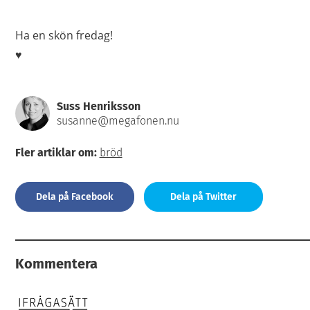
Ha en skön fredag!
♥
Suss Henriksson
susanne@megafonen.nu
Fler artiklar om:
bröd
Dela på Facebook
Dela på Twitter
Kommentera