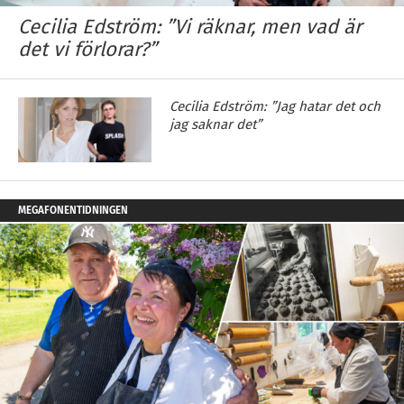
Cecilia Edström: ”Vi räknar, men vad är
det vi förlorar?”
Cecilia Edström: ”Jag hatar det och
jag saknar det”
MEGAFONENTIDNINGEN