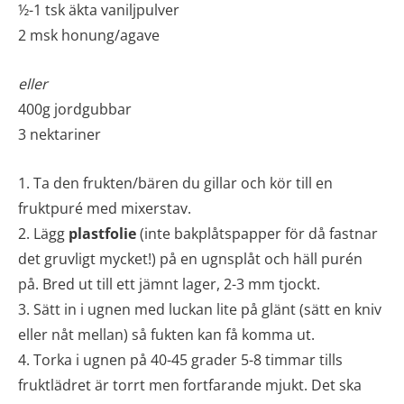
½-1 tsk äkta vaniljpulver
2 msk honung/agave
eller
400g jordgubbar
3 nektariner
1. Ta den frukten/bären du gillar och kör till en
fruktpuré med mixerstav.
2. Lägg
plastfolie
(inte bakplåtspapper för då fastnar
det gruvligt mycket!) på en ugnsplåt och häll purén
på. Bred ut till ett jämnt lager, 2-3 mm tjockt.
3. Sätt in i ugnen med luckan lite på glänt (sätt en kniv
eller nåt mellan) så fukten kan få komma ut.
4. Torka i ugnen på 40-45 grader 5-8 timmar tills
fruktlädret är torrt men fortfarande mjukt. Det ska