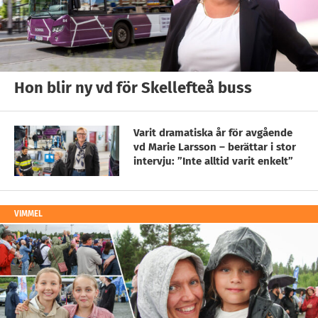
Hon blir ny vd för Skellefteå buss
Varit dramatiska år för avgående
vd Marie Larsson – berättar i stor
intervju: ”Inte alltid varit enkelt”
VIMMEL