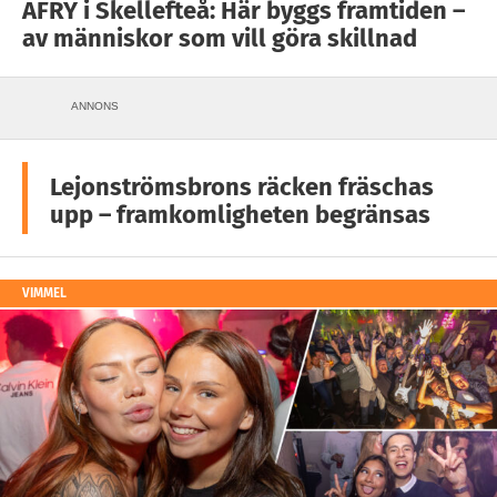
AFRY i Skellefteå: Här byggs framtiden –
av människor som vill göra skillnad
ANNONS
Lejonströmsbrons räcken fräschas
upp – framkomligheten begränsas
VIMMEL